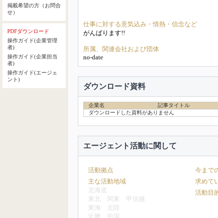
掲載希望の方（お問合
せ）
仕事に対する意気込み・情熱・信念など
PDFダウンロード
がんばります!!
操作ガイド(企業管理
者)
所属、関連会社および団体
no-date
操作ガイド(企業担当
者)
操作ガイド(エージェ
ント)
ダウンロード資料
企業名
記事タイトル
ダウンロードした資料がありません
エージェント活動に関して
活動拠点
今まで
主な活動地域
求めて
北海道
活動目
東北
関東
甲信越
東海
北陸
近畿
中国