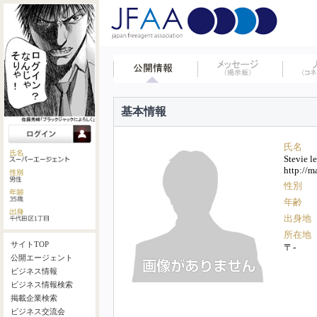
基本情報
氏名
Stevie le
http://m
性別
年齢
出身地
所在地
サイトTOP
〒-
公開エージェント
ビジネス情報
ビジネス情報検索
掲載企業検索
ビジネス交流会