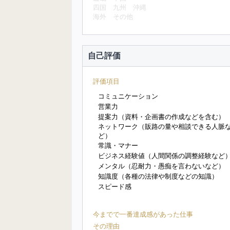
四国
九州
沖縄
海外
その他
自己評価
評価項目
コミュニケーション
営業力
提案力（資料・企画書の作成などを含む）
ネットワーク（販路の量や相談できる人脈
ど）
常識・マナー
ビジネス経験値（人間関係の調整経験など
メンタル（忍耐力・愚痴を言わないなど）
知識度（各種の法律や制度などの知識）
スピード感
今までで一番達成感があった仕事
その理由