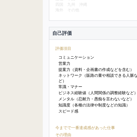
四国
九州
沖縄
海外
その他
自己評価
評価項目
コミュニケーション
営業力
提案力（資料・企画書の作成などを含む）
ネットワーク（販路の量や相談できる人脈
ど）
常識・マナー
ビジネス経験値（人間関係の調整経験など
メンタル（忍耐力・愚痴を言わないなど）
知識度（各種の法律や制度などの知識）
スピード感
今までで一番達成感があった仕事
その理由