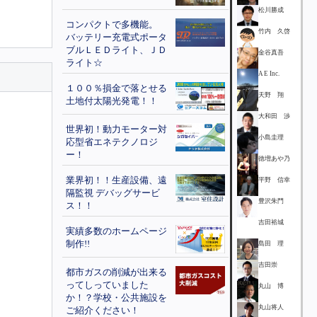
松川勝成
コンパクトで多機能。
竹内 久啓
バッテリー充電式ポータ
ブルＬＥＤライト、ＪＤ
金谷真吾
ライト☆
A E Inc.
１００％損金で落とせる
天野 翔
土地付太陽光発電！！
大和田 渉
世界初！動力モーター対
小島圭理
応型省エネテクノロジ
ー！
徳増あや乃
業界初！！生産設備、遠
平野 信幸
隔監視 デバッグサービ
豊沢朱門
ス！！
吉田裕城
実績多数のホームページ
制作!!
島田 理
吉田崇
都市ガスの削減が出来る
ってしっていました
丸山 博
か！？学校・公共施設を
丸山将人
ご紹介ください！