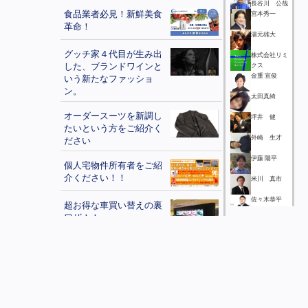
長谷川 公哉
食品業者必見！新鮮美食
宮本秀一
革命！
湯元雄大
グッチ家４代目が生み出
株式会社リミ
した、ブランドワインと
クス
金重 宣俊
いう新たなファッショ
ン。
太田真綺
オーダースーツを新調し
坪井 健
たいという方をご紹介く
外崎 生才
ださい
伊藤 陽平
個人宅物件所有者をご紹
介ください！！
米川 真市
佐々木恭平
超お得な車買い替えの裏
ワザ！！
音無 幸文
猪腰尚美
Biz-IN あなたの経営に安
心を。勝ち残るためのマ
桑原良太
ネジメント保険
中村喜文
格安スマホをフルサポー
山吹多美雄
ト！あなただけのスマホ