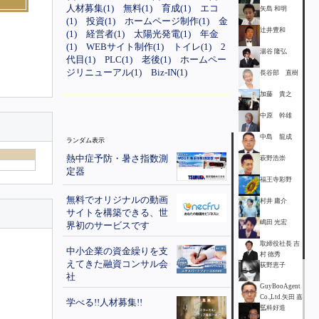
人材募集(1)
無料(1)
育成(1)
エコ
矢島 和明
(1)
投資(1)
ホームページ制作(1)
金
辻井豊和
(1)
経営者(1)
太陽光発電(1)
年金
(1)
WEBサイト制作(1)
トイレ(1)
2
湯谷 隆弘
代目(1)
PLC(1)
老後(1)
ホームペー
ジリニューアル(1)
Biz-IN(1)
長谷部 直樹
加藤 貴之
中原 幹雄
中島 龍成
ランダム表示
熱中症予防・暑さ指数測
萩野浩崇
定器
福王寺彩野
無料でオリジナルの動画
村井 庸介
サイトを構築できる、世
嶋田 光宏
界初のサービスです
取締役社長 吉
中小企業の資金繰りを支
村 徳秀
えてきた融資コンサル会
荻野恵子
社
GuyBooAgent
Co.,Ltd.矢田 嘉
学べる!!人材募集!!
弘
三科好造