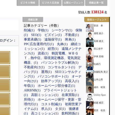
138124
登録人数
名
記事カテゴリー（件数）
菅原 孝
削減(1)
学校(1)
シーケンサ(1)
保険
瀬尾 俊介
(1)
SEO(1)
ビズイン(1)
不動産(1)
事業承継(1)
遠隔保守(1)
将来(1)
ログイン：
高橋 健太
PPC広告運用代行(1)
丸林(1)
継続コ
ミッション(1)
経営(1)
遠隔メンテナ
田口恭平
ンス(1)
資産(1)
鶴賀電機、ＷＢＧ
伊東 恵都
Ｔ，熱中症、環境測定機器、電気測定
機器、(1)
パソコントラブル解決(1)
矢嶋巧
不動産向け(1)
コンサルタント(1)
デ
バッグ(1)
運用(1)
SEOコンサルティ
加藤駝鳥 貴之
ング(1)
パソコンサポート(1)
オーナ
山本山男
ー向け(1)
効率アップ(1)
高収入(1)
年収(1)
ホームページ部分修正(1)
城内 昭英
AIRBNB(1)
プライベートジェット
(1)
高額ミッション(1)
在庫買取(1)
Utility Spot
所得(1)
ホームページ保守・更新・管
細越 威宏
理代行(1)
コスト削減(1)
初期営業ア
イテム(1)
求人(1)
タダ(1)
後継者
栗原 稔昌
(1)
高コミッション(1)
飲料関係(1)