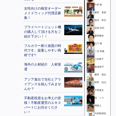
中村 敦
女性向けの格安オーダー
メイドウィッグ代理店募
服部 直樹
集！
舘内 孝夫
プライベートジェット機
若林 浩司
の購入して頂ける方をご
紹介下さい！！
藤岡雅幸
山下 甫
フルカラー刷り放題の時
代です。提案しやすい商
二宮 和雅
材です!!
三好教子
海外の人材紹介 人材派
葛城昌平
遣
藤田 貴志
アジア進出で当社とアラ
秋野 信治
イアンスを組んでみませ
んか？
中島健太
不動産投資をお考えの皆
韓 トウ
様！不動産運営のエキス
関將人
パートにお任せくださ
い！
代表取締役