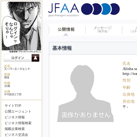
基本情報
氏名
Alisha s
http://t
性別
年齢
出身地
所在地
サイトTOP
〒-
公開エージェント
ビジネス情報
ビジネス情報検索
掲載企業検索
ビジネス交流会