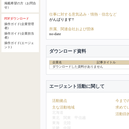
掲載希望の方（お問合
せ）
仕事に対する意気込み・情熱・信念など
PDFダウンロード
がんばります!!
操作ガイド(企業管理
者)
所属、関連会社および団体
no-date
操作ガイド(企業担当
者)
操作ガイド(エージェ
ント)
ダウンロード資料
企業名
記事タイトル
ダウンロードした資料がありません
エージェント活動に関して
活動拠点
今まで
主な活動地域
求めて
北海道
活動目
東北
関東
甲信越
東海
北陸
近畿
中国