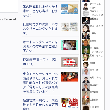
セラフィム
米の削減致しませんか？
キョウコ
米のことなら当社におま
日本フリーエ
かせ！
ージェント協
ts Reserved.
会
上村修基
低価格でプロの業！ハウ
池田 喜久代
スクリーニングいたしま
す。
辻泰樹
kurano
オートロックシステムを
お考えの方を是非ご紹介
車 鳳錫
下さい。
（チャボンソ
ク）
宮崎 なおこ
FX自動売買ソフト「FX-
cocoa
ROBO」
吉田 統一
東京モーターショーでも
出品された、おしゃれで
推川 和範
高性能な次世代電気バイ
原田義行
ク「電ちゃり」の販売店
を募集しています！！
森田敏明
新規営業一切なし！未経
佐藤佑輝
験でも初月から５０万円
笹原 健二
稼げる