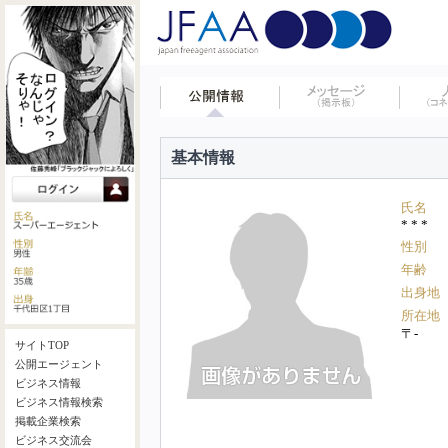
基本情報
氏名
* * *
性別
年齢
出身地
所在地
〒-
サイトTOP
公開エージェント
ビジネス情報
ビジネス情報検索
掲載企業検索
ビジネス交流会