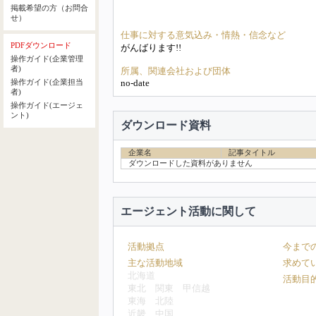
掲載希望の方（お問合
せ）
仕事に対する意気込み・情熱・信念など
PDFダウンロード
がんばります!!
操作ガイド(企業管理
者)
所属、関連会社および団体
no-date
操作ガイド(企業担当
者)
操作ガイド(エージェ
ント)
ダウンロード資料
企業名
記事タイトル
ダウンロードした資料がありません
エージェント活動に関して
活動拠点
今まで
主な活動地域
求めて
北海道
活動目
東北
関東
甲信越
東海
北陸
近畿
中国