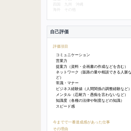
四国
九州
沖縄
海外
その他
自己評価
評価項目
コミュニケーション
営業力
提案力（資料・企画書の作成などを含む）
ネットワーク（販路の量や相談できる人脈
ど）
常識・マナー
ビジネス経験値（人間関係の調整経験など
メンタル（忍耐力・愚痴を言わないなど）
知識度（各種の法律や制度などの知識）
スピード感
今までで一番達成感があった仕事
その理由