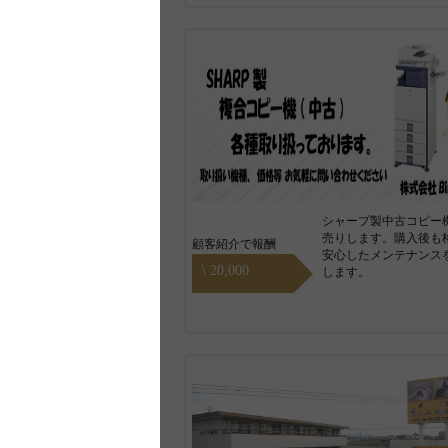
シャープ製中古コピー
売りします。購入後も
顧客紹介で報酬
安心したメンテナンス
\ 20,000
します。