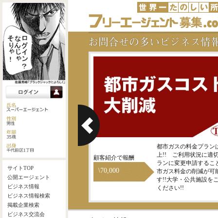
地震保険に入っている家主様
都市ガスの料金プランは
をご紹介ください！！
上!! ご利用状況に適
顧客紹介で報酬
ランに変更申請するこ
\70,000
市ガス料金の削減が可
す!!大学・公共施設を
ください!!