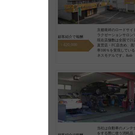
京都発祥のロードサイ
ラクゼーションサロン
顧客紹介で報酬
現在店舗数は全国で21
\ 420,000
直営店・FC店含め、黒
率100％を実現してい
ネスモデルです。&nb
当社は自動車のメンテ
をする際に使う消耗品