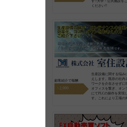
す!!大学・公共施設を
ください!!
生産設備に関する悩み
えします。既存の社内
顧客紹介で報酬
ワークを介在させずに
\ 2,000
オフィスを繋ぎ、オン
にてPLCの操作を実現
す。これにより工場の