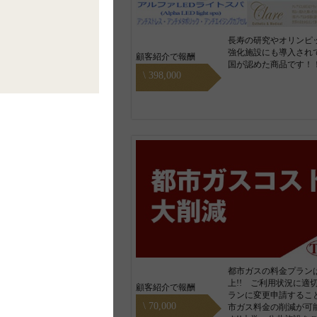
長寿の研究やオリンピ
強化施設にも導入され
顧客紹介で報酬
国が認めた商品です！
\ 398,000
都市ガスの料金プランは
上!! ご利用状況に適
顧客紹介で報酬
ランに変更申請するこ
\ 70,000
市ガス料金の削減が可