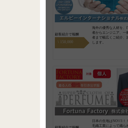
海外の優秀な人材を、I
者からエンジニア、一
顧客紹介で報酬
者まで幅広くご紹介、
\ 150,000
します。
日本の生地はNO\\\'1
毛織工業によって織ら
顧客紹介で報酬