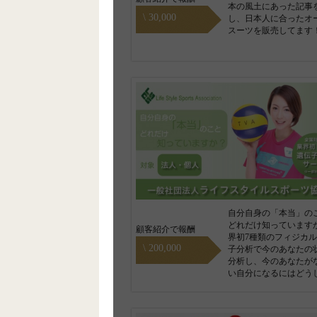
本の風土にあった記事
\ 30,000
し、日本人に合ったオ
スーツを販売してます
自分自身の「本当」の
どれだけ知っています
顧客紹介で報酬
界初7種類のフィジカ
\ 200,000
子分析で今のあなたの
分析し、今のあなたが
い自分になるにはどう