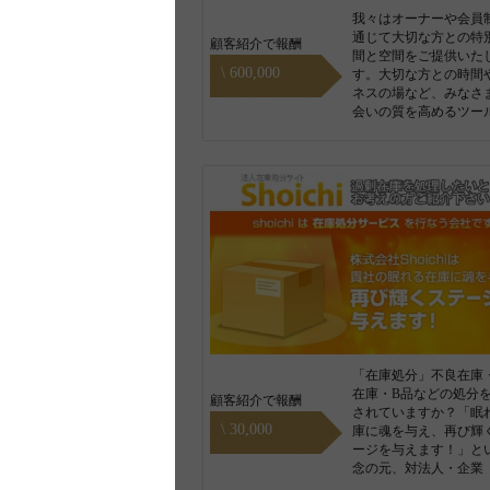
我々はオーナーや会員
通じて大切な方との特
顧客紹介で報酬
間と空間をご提供いた
\ 600,000
す。大切な方との時間
ネスの場など、みなさ
会いの質を高めるツー
「在庫処分」不良在庫
在庫・B品などの処分
顧客紹介で報酬
されていますか？「眠
\ 30,000
庫に魂を与え、再び輝
ージを与えます！」と
念の元、対法人・企業