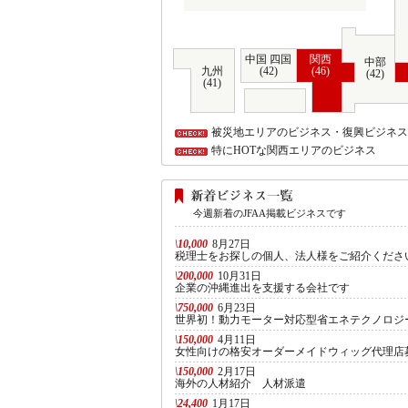
中国 四国
関西
中部
九州
(42)
(46)
(42)
(41)
被災地エリアのビジネス・復興ビジネス
特にHOTな関西エリアのビジネス
今週新着のJFAA掲載ビジネスです
\10,000
8月27日
税理士をお探しの個人、法人様をご紹介くださ
\200,000
10月31日
企業の沖縄進出を支援する会社です
\750,000
6月23日
世界初！動力モーター対応型省エネテクノロジ
\150,000
4月11日
女性向けの格安オーダーメイドウィッグ代理店
\150,000
2月17日
海外の人材紹介 人材派遣
\24,400
1月17日