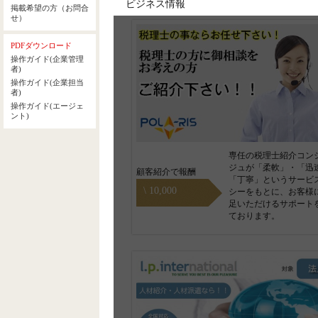
ビジネス情報
専任の税理士紹介コン
ジュが「柔軟」・「迅
顧客紹介で報酬
「丁寧」というサービ
\ 10,000
シーをもとに、お客様
足いただけるサポート
ております。