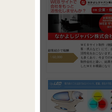
ＷＥＢサイト制作（物
客・求人など）にて、
顧客紹介で報酬
活性化をおこないます
\ 60,000
も多くあり、今までの
制作会社と違い、結果
したＷＥＢ構築になり