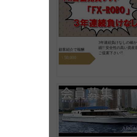
3年連続負けなしの確
績!! 安全性の高い資産
顧客紹介で報酬
ご提案下さい!!
\ 50,000