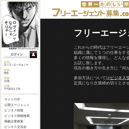
フリーエージ
これからの時代はフリーエー
組織に属して１つの仕事をす
多くの情報を獲得し、どんな
お話し致します。
現在の働き方や生き方に『何
参加方法については
ビジネス
定員になり次第締め切りとさ