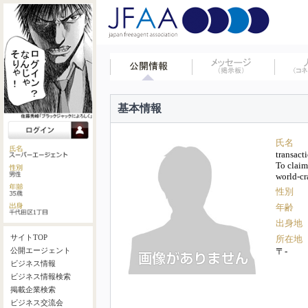
基本情報
氏名
transact
To claim
world-cr
性別
年齢
出身地
サイトTOP
所在地
〒-
公開エージェント
ビジネス情報
ビジネス情報検索
掲載企業検索
ビジネス交流会