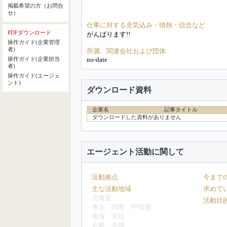
掲載希望の方（お問合
せ）
仕事に対する意気込み・情熱・信念など
PDFダウンロード
がんばります!!
操作ガイド(企業管理
者)
所属、関連会社および団体
no-date
操作ガイド(企業担当
者)
操作ガイド(エージェ
ント)
ダウンロード資料
企業名
記事タイトル
ダウンロードした資料がありません
エージェント活動に関して
活動拠点
今まで
主な活動地域
求めて
北海道
活動目
東北
関東
甲信越
東海
北陸
近畿
中国