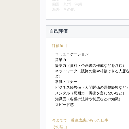
四国
九州
沖縄
海外
その他
自己評価
評価項目
コミュニケーション
営業力
提案力（資料・企画書の作成などを含む）
ネットワーク（販路の量や相談できる人脈
ど）
常識・マナー
ビジネス経験値（人間関係の調整経験など
メンタル（忍耐力・愚痴を言わないなど）
知識度（各種の法律や制度などの知識）
スピード感
今までで一番達成感があった仕事
その理由