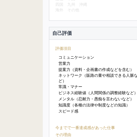
四国
九州
沖縄
海外
その他
自己評価
評価項目
コミュニケーション
営業力
提案力（資料・企画書の作成などを含む）
ネットワーク（販路の量や相談できる人脈
ど）
常識・マナー
ビジネス経験値（人間関係の調整経験など
メンタル（忍耐力・愚痴を言わないなど）
知識度（各種の法律や制度などの知識）
スピード感
今までで一番達成感があった仕事
その理由