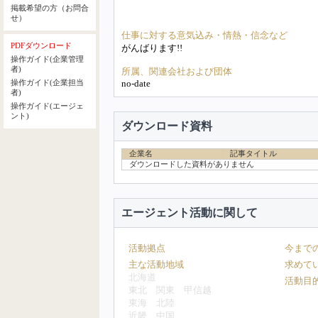
掲載希望の方（お問合
せ）
仕事に対する意気込み・情熱・信念など
PDFダウンロード
がんばります!!
操作ガイド(企業管理
者)
所属、関連会社および団体
no-date
操作ガイド(企業担当
者)
操作ガイド(エージェ
ント)
ダウンロード資料
企業名
記事タイトル
ダウンロードした資料がありません
エージェント活動に関して
活動拠点
今まで
主な活動地域
求めて
北海道
活動目
東北
関東
甲信越
東海
北陸
近畿
中国