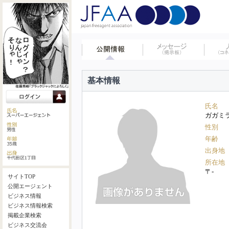
基本情報
氏名
ガガミ
性別
年齢
出身地
所在地
〒-
サイトTOP
公開エージェント
ビジネス情報
ビジネス情報検索
掲載企業検索
ビジネス交流会