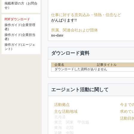
掲載希望の方（お問合
せ）
仕事に対する意気込み・情熱・信念など
PDFダウンロード
がんばります!!
操作ガイド(企業管理
者)
所属、関連会社および団体
no-date
操作ガイド(企業担当
者)
操作ガイド(エージェ
ント)
ダウンロード資料
企業名
記事タイトル
ダウンロードした資料がありません
エージェント活動に関して
活動拠点
今まで
主な活動地域
求めて
北海道
活動目
東北
関東
甲信越
東海
北陸
近畿
中国