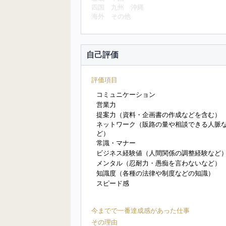
四国
九州
沖縄
海外
その他
自己評価
評価項目
コミュニケーション
営業力
提案力（資料・企画書の作成などを含む）
ネットワーク（販路の量や相談できる人脈
ど）
常識・マナー
ビジネス経験値（人間関係の調整経験など
メンタル（忍耐力・愚痴を言わないなど）
知識度（各種の法律や制度などの知識）
スピード感
今までで一番達成感があった仕事
その理由