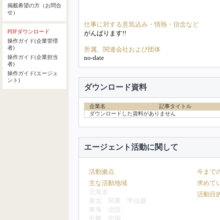
掲載希望の方（お問合
せ）
仕事に対する意気込み・情熱・信念など
PDFダウンロード
がんばります!!
操作ガイド(企業管理
者)
所属、関連会社および団体
no-date
操作ガイド(企業担当
者)
操作ガイド(エージェ
ント)
ダウンロード資料
企業名
記事タイトル
ダウンロードした資料がありません
エージェント活動に関して
活動拠点
今まで
主な活動地域
求めて
北海道
活動目
東北
関東
甲信越
東海
北陸
近畿
中国