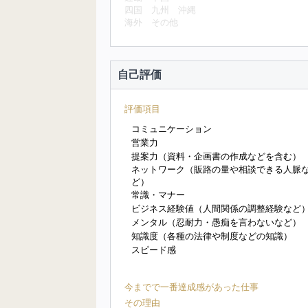
四国
九州
沖縄
海外
その他
自己評価
評価項目
コミュニケーション
営業力
提案力（資料・企画書の作成などを含む）
ネットワーク（販路の量や相談できる人脈
ど）
常識・マナー
ビジネス経験値（人間関係の調整経験など
メンタル（忍耐力・愚痴を言わないなど）
知識度（各種の法律や制度などの知識）
スピード感
今までで一番達成感があった仕事
その理由