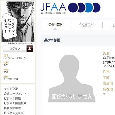
基本情報
氏名
⚖ Transf
graph.
36824-
性別
年齢
出身地
サイトTOP
所在地
〒-
公開エージェント
ビジネス情報
ビジネス情報検索
掲載企業検索
ビジネス交流会