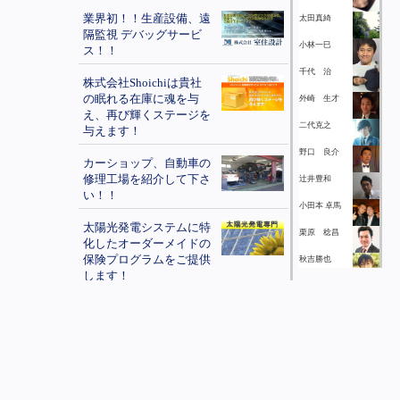
業界初！！生産設備、遠
太田真綺
隔監視 デバッグサービ
小林一巳
ス！！
千代 治
株式会社Shoichiは貴社
の眠れる在庫に魂を与
外崎 生才
え、再び輝くステージを
二代克之
与えます！
野口 良介
カーショップ、自動車の
修理工場を紹介して下さ
辻井豊和
い！！
小田本 卓馬
太陽光発電システムに特
栗原 稔昌
化したオーダーメイドの
保険プログラムをご提供
秋吉勝也
します！
上出浩二
最近、目が疲れている！
湯元雄大
視力が昔より悪くなって
きた人へ『フタワソニッ
鎌田俊一
ク』
嶋田 光宏
Biz-IN あなたの経営に安
丸山 博