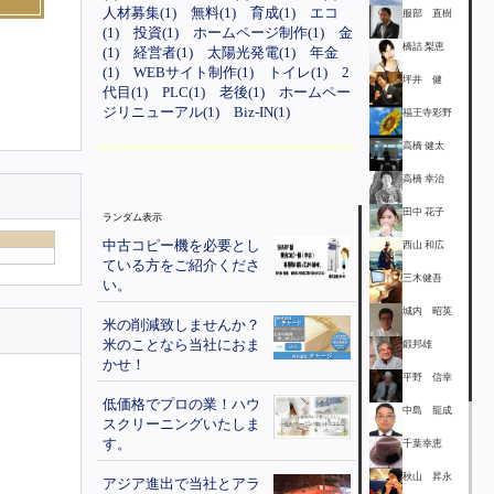
人材募集(1)
無料(1)
育成(1)
エコ
服部 直樹
(1)
投資(1)
ホームページ制作(1)
金
橋詰 梨恵
(1)
経営者(1)
太陽光発電(1)
年金
(1)
WEBサイト制作(1)
トイレ(1)
2
坪井 健
代目(1)
PLC(1)
老後(1)
ホームペー
ジリニューアル(1)
Biz-IN(1)
福王寺彩野
高橋 健太
高橋 幸治
田中 花子
ランダム表示
中古コピー機を必要とし
西山 和広
ている方をご紹介くださ
三木健吾
い。
城内 昭英
米の削減致しませんか？
米のことなら当社におま
鍛邦雄
かせ！
平野 信幸
低価格でプロの業！ハウ
中島 龍成
スクリーニングいたしま
す。
千葉幸恵
秋山 昇永
アジア進出で当社とアラ