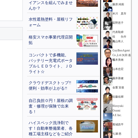
イアンスを組んでみませ
藤原 純衛
んか？
米川 真市
水性遮熱塗料・屋根リフ
荻野恵子
ォーム
代表取締
格安スマホ事業代理店開
役 矢作
保
丸山将人
拓
GuyBooAgent
コンパクトで多機能。
Co.,Ltd.矢田 嘉
バッテリー充電式ポータ
弘
根本美穂
ブルＬＥＤライト、ＪＤ
山本忠宏
ライト☆
藤井善健
クラウドデスクトップ!!
便利・効率が上がる!!
金重 宣俊
佐藤佑輝
自己負担０円！屋根の調
査・修理が保険で出来
Hiroyuki
Osumi
る！
A E Inc.
ハイスペック洗浄剤で
葛城昌平
す！自動車整備業者、各
種工場主様などをご紹介
七瀬 悠