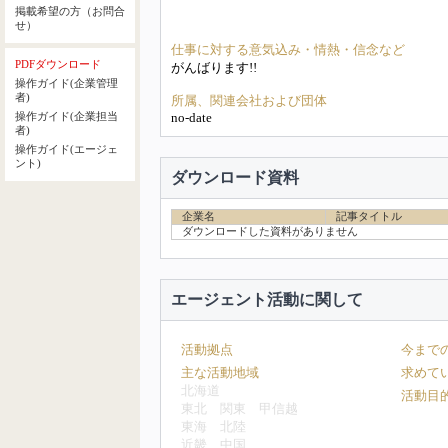
掲載希望の方（お問合
せ）
仕事に対する意気込み・情熱・信念など
PDFダウンロード
がんばります!!
操作ガイド(企業管理
者)
所属、関連会社および団体
no-date
操作ガイド(企業担当
者)
操作ガイド(エージェ
ント)
ダウンロード資料
企業名
記事タイトル
ダウンロードした資料がありません
エージェント活動に関して
活動拠点
今まで
主な活動地域
求めて
北海道
活動目
東北
関東
甲信越
東海
北陸
近畿
中国