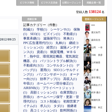
138124
登録人数
名
記事カテゴリー（件数）
uno
削減(1)
学校(1)
シーケンサ(1)
保険
豊沢朱門
(1)
SEO(1)
ビズイン(1)
不動産(1)
事業承継(1)
遠隔保守(1)
将来(1)
2012/09/25
森田良浩
PPC広告運用代行(1)
丸林(1)
継続コ
ミッション(1)
経営(1)
遠隔メンテナ
山岡 一幸
ンス(1)
資産(1)
鶴賀電機、ＷＢＧ
川崎 貴彦
Ｔ，熱中症、環境測定機器、電気測定
機器、(1)
パソコントラブル解決(1)
上村修基
不動産向け(1)
コンサルタント(1)
デ
バッグ(1)
運用(1)
SEOコンサルティ
山下 甫
ング(1)
パソコンサポート(1)
オーナ
湯谷 隆弘
ー向け(1)
効率アップ(1)
高収入(1)
年収(1)
ホームページ部分修正(1)
高橋あずさ
AIRBNB(1)
プライベートジェット
(1)
高額ミッション(1)
在庫買取(1)
村井 庸介
所得(1)
ホームページ保守・更新・管
猪腰尚美
理代行(1)
コスト削減(1)
初期営業ア
イテム(1)
求人(1)
タダ(1)
後継者
野畑 和正
(1)
高コミッション(1)
飲料関係(1)