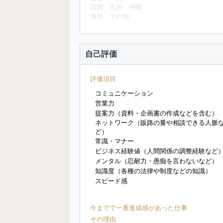
四国
九州
沖縄
海外
その他
自己評価
評価項目
コミュニケーション
営業力
提案力（資料・企画書の作成などを含む）
ネットワーク（販路の量や相談できる人脈
ど）
常識・マナー
ビジネス経験値（人間関係の調整経験など
メンタル（忍耐力・愚痴を言わないなど）
知識度（各種の法律や制度などの知識）
スピード感
今までで一番達成感があった仕事
その理由