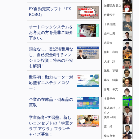
加藤駝鳥 貴之
FX自動売買ソフト「FX-
ROBO」
佐藤悦子
千葉 達也
オートロックシステムを
お考えの方を是非ご紹介
山本山男
下さい。
吉田崇
頭金なし、登記諸費用な
推川 和範
し、自己資金0円でマン
ション投資！将来の不安
大塚 諒
も解消！
浅見 英明
世界初！動力モーター対
藤原 純衛
応型省エネテクノロジ
ー！
音無 幸文
企業の在庫品・倒産品の
本田季伸
買取
株式会社リミ
クス
学童保育+学習塾。新し
矢島 和明
いコンセプトの「学童ク
森 靖
ラブ アウラ」フランチ
ャイズ募集！
桑原良太