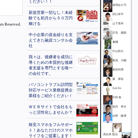
ください！！
徳増あや乃
新規営業一切なし！未経
田口恭平
験でも初月から５０万円
稼げる
ts Reserved.
山下貴幸
石毛 義朗
中小企業の資金繰りを支
えてきた融資コンサル会
兼綱
社
中山和大
我々は、後継者を成功に
菊池 大輔
導くための本質的な後継
者支援を専門とする唯一
奥田邦博
の会社です。
森 俊祐
パソコントラブル訪問型
Gen Ito
対応サービス業務提携企
業様をご紹介ください！
中村 敦
ＷＥＢサイトで会社をも
舘内 孝夫
っと活性化しませんか？
水野 隆博
格安スマホをフルサポー
ト！あなただけのスマホ
髙比耒 賢治
ライフをご提案します！