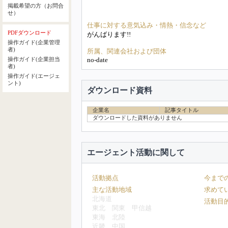
掲載希望の方（お問合
せ）
仕事に対する意気込み・情熱・信念など
PDFダウンロード
がんばります!!
操作ガイド(企業管理
者)
所属、関連会社および団体
no-date
操作ガイド(企業担当
者)
操作ガイド(エージェ
ント)
ダウンロード資料
企業名
記事タイトル
ダウンロードした資料がありません
エージェント活動に関して
活動拠点
今まで
主な活動地域
求めて
北海道
活動目
東北
関東
甲信越
東海
北陸
近畿
中国