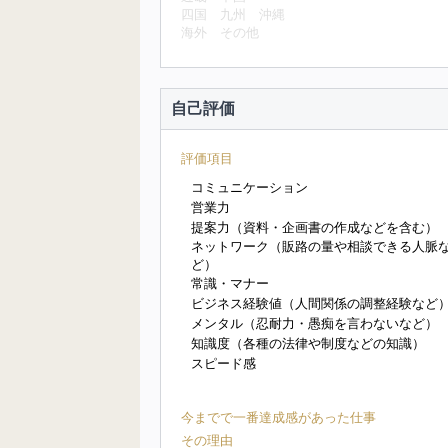
四国
九州
沖縄
海外
その他
自己評価
評価項目
コミュニケーション
営業力
提案力（資料・企画書の作成などを含む）
ネットワーク（販路の量や相談できる人脈
ど）
常識・マナー
ビジネス経験値（人間関係の調整経験など
メンタル（忍耐力・愚痴を言わないなど）
知識度（各種の法律や制度などの知識）
スピード感
今までで一番達成感があった仕事
その理由