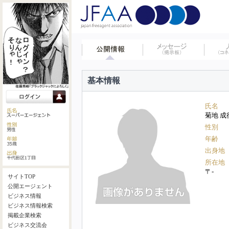
基本情報
氏名
菊地 成
性別
年齢
出身地
所在地
〒-
サイトTOP
公開エージェント
ビジネス情報
ビジネス情報検索
掲載企業検索
ビジネス交流会