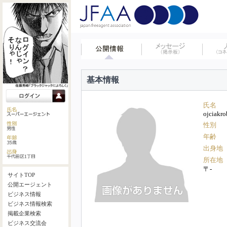
基本情報
氏名
ojciakr
性別
年齢
出身地
所在地
〒-
サイトTOP
公開エージェント
ビジネス情報
ビジネス情報検索
掲載企業検索
ビジネス交流会