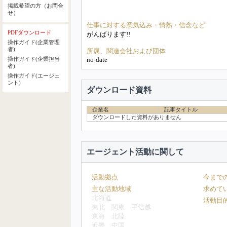
掲載希望の方（お問合
せ）
仕事に対する意気込み・情熱・信念など
PDFダウンロード
がんばります!!
操作ガイド(企業管理
者)
所属、関連会社および団体
no-date
操作ガイド(企業担当
者)
操作ガイド(エージェ
ント)
ダウンロード資料
企業名
記事タイトル
ダウンロードした資料がありません
エージェント活動に関して
活動拠点
今まで
主な活動地域
求めて
北海道
活動目
東北
関東
甲信越
東海
北陸
近畿
中国