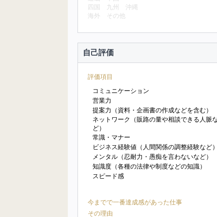
四国
九州
沖縄
海外
その他
自己評価
評価項目
コミュニケーション
営業力
提案力（資料・企画書の作成などを含む）
ネットワーク（販路の量や相談できる人脈
ど）
常識・マナー
ビジネス経験値（人間関係の調整経験など
メンタル（忍耐力・愚痴を言わないなど）
知識度（各種の法律や制度などの知識）
スピード感
今までで一番達成感があった仕事
その理由