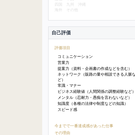
四国
九州
沖縄
海外
その他
自己評価
評価項目
コミュニケーション
営業力
提案力（資料・企画書の作成などを含む）
ネットワーク（販路の量や相談できる人脈
ど）
常識・マナー
ビジネス経験値（人間関係の調整経験など
メンタル（忍耐力・愚痴を言わないなど）
知識度（各種の法律や制度などの知識）
スピード感
今までで一番達成感があった仕事
その理由