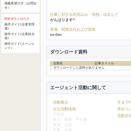
掲載希望の方（お問合
せ）
仕事に対する意気込み・情熱・信念など
PDFダウンロード
がんばります!!
操作ガイド(企業管理
者)
所属、関連会社および団体
no-date
操作ガイド(企業担当
者)
操作ガイド(エージェ
ント)
ダウンロード資料
企業名
記事タイトル
ダウンロードした資料がありません
エージェント活動に関して
活動拠点
今まで
主な活動地域
求めて
北海道
活動目
東北
関東
甲信越
東海
北陸
近畿
中国