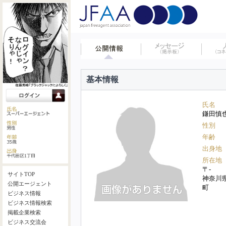
基本情報
氏名
鎌田慎
性別
年齢
出身地
所在地
〒-
サイトTOP
神奈川
公開エージェント
町
ビジネス情報
ビジネス情報検索
掲載企業検索
ビジネス交流会