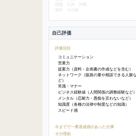
四国
九州
沖縄
海外
その他
自己評価
評価項目
コミュニケーション
営業力
提案力（資料・企画書の作成などを含む）
ネットワーク（販路の量や相談できる人脈
ど）
常識・マナー
ビジネス経験値（人間関係の調整経験など
メンタル（忍耐力・愚痴を言わないなど）
知識度（各種の法律や制度などの知識）
スピード感
今までで一番達成感があった仕事
その理由