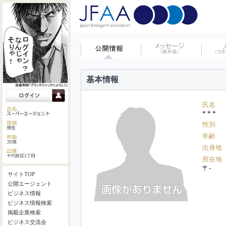
基本情報
氏名
* * *
性別
年齢
出身地
所在地
〒-
サイトTOP
公開エージェント
ビジネス情報
ビジネス情報検索
掲載企業検索
ビジネス交流会