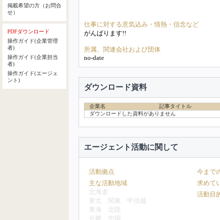
掲載希望の方（お問合
せ）
仕事に対する意気込み・情熱・信念など
PDFダウンロード
がんばります!!
操作ガイド(企業管理
者)
所属、関連会社および団体
no-date
操作ガイド(企業担当
者)
操作ガイド(エージェ
ント)
ダウンロード資料
企業名
記事タイトル
ダウンロードした資料がありません
エージェント活動に関して
活動拠点
今まで
主な活動地域
求めて
北海道
活動目
東北
関東
甲信越
東海
北陸
近畿
中国