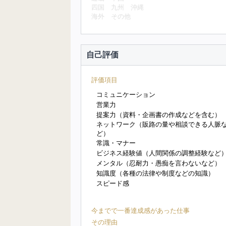
四国
九州
沖縄
海外
その他
自己評価
評価項目
コミュニケーション
営業力
提案力（資料・企画書の作成などを含む）
ネットワーク（販路の量や相談できる人脈
ど）
常識・マナー
ビジネス経験値（人間関係の調整経験など
メンタル（忍耐力・愚痴を言わないなど）
知識度（各種の法律や制度などの知識）
スピード感
今までで一番達成感があった仕事
その理由