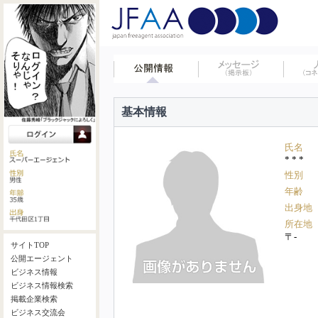
基本情報
氏名
* * *
性別
年齢
出身地
所在地
〒-
サイトTOP
公開エージェント
ビジネス情報
ビジネス情報検索
掲載企業検索
ビジネス交流会