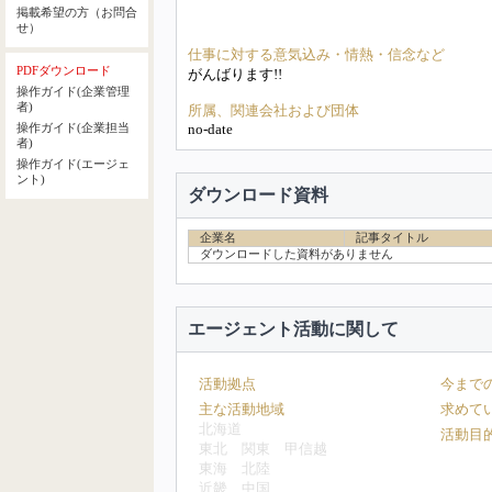
掲載希望の方（お問合
せ）
仕事に対する意気込み・情熱・信念など
PDFダウンロード
がんばります!!
操作ガイド(企業管理
者)
所属、関連会社および団体
no-date
操作ガイド(企業担当
者)
操作ガイド(エージェ
ント)
ダウンロード資料
企業名
記事タイトル
ダウンロードした資料がありません
エージェント活動に関して
活動拠点
今まで
主な活動地域
求めて
北海道
活動目
東北
関東
甲信越
東海
北陸
近畿
中国