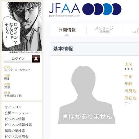
基本情報
氏名
* * *
性別
年齢
出身地
所在地
〒-
サイトTOP
公開エージェント
ビジネス情報
ビジネス情報検索
掲載企業検索
ビジネス交流会