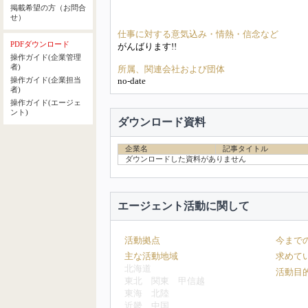
掲載希望の方（お問合
せ）
仕事に対する意気込み・情熱・信念など
PDFダウンロード
がんばります!!
操作ガイド(企業管理
者)
所属、関連会社および団体
no-date
操作ガイド(企業担当
者)
操作ガイド(エージェ
ント)
ダウンロード資料
企業名
記事タイトル
ダウンロードした資料がありません
エージェント活動に関して
活動拠点
今まで
主な活動地域
求めて
北海道
活動目
東北
関東
甲信越
東海
北陸
近畿
中国