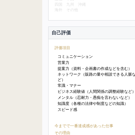
四国
九州
沖縄
海外
その他
自己評価
評価項目
コミュニケーション
営業力
提案力（資料・企画書の作成などを含む）
ネットワーク（販路の量や相談できる人脈
ど）
常識・マナー
ビジネス経験値（人間関係の調整経験など
メンタル（忍耐力・愚痴を言わないなど）
知識度（各種の法律や制度などの知識）
スピード感
今までで一番達成感があった仕事
その理由