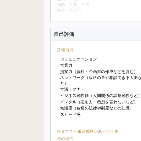
四国
九州
沖縄
海外
その他
自己評価
評価項目
コミュニケーション
営業力
提案力（資料・企画書の作成などを含む）
ネットワーク（販路の量や相談できる人脈
ど）
常識・マナー
ビジネス経験値（人間関係の調整経験など
メンタル（忍耐力・愚痴を言わないなど）
知識度（各種の法律や制度などの知識）
スピード感
今までで一番達成感があった仕事
その理由