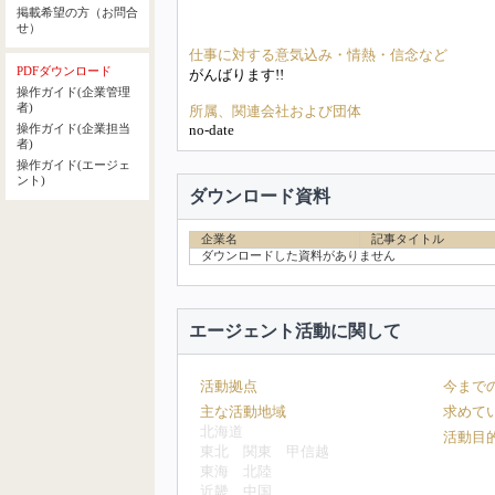
掲載希望の方（お問合
せ）
仕事に対する意気込み・情熱・信念など
PDFダウンロード
がんばります!!
操作ガイド(企業管理
者)
所属、関連会社および団体
no-date
操作ガイド(企業担当
者)
操作ガイド(エージェ
ント)
ダウンロード資料
企業名
記事タイトル
ダウンロードした資料がありません
エージェント活動に関して
活動拠点
今まで
主な活動地域
求めて
北海道
活動目
東北
関東
甲信越
東海
北陸
近畿
中国