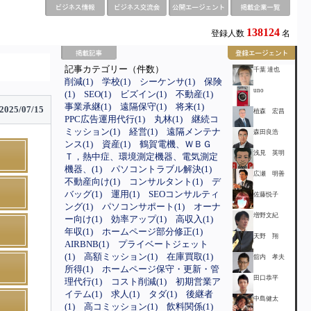
138124
登録人数
名
記事カテゴリー（件数）
千葉 達也
削減(1)
学校(1)
シーケンサ(1)
保険
uno
(1)
SEO(1)
ビズイン(1)
不動産(1)
事業承継(1)
遠隔保守(1)
将来(1)
2025/07/15
植森 宏昌
PPC広告運用代行(1)
丸林(1)
継続コ
ミッション(1)
経営(1)
遠隔メンテナ
森田良浩
ンス(1)
資産(1)
鶴賀電機、ＷＢＧ
浅見 英明
Ｔ，熱中症、環境測定機器、電気測定
機器、(1)
パソコントラブル解決(1)
広瀬 明善
不動産向け(1)
コンサルタント(1)
デ
バッグ(1)
運用(1)
SEOコンサルティ
佐藤悦子
ング(1)
パソコンサポート(1)
オーナ
増野文紀
ー向け(1)
効率アップ(1)
高収入(1)
年収(1)
ホームページ部分修正(1)
天野 翔
AIRBNB(1)
プライベートジェット
(1)
高額ミッション(1)
在庫買取(1)
舘内 孝夫
所得(1)
ホームページ保守・更新・管
田口恭平
理代行(1)
コスト削減(1)
初期営業ア
イテム(1)
求人(1)
タダ(1)
後継者
中島健太
(1)
高コミッション(1)
飲料関係(1)