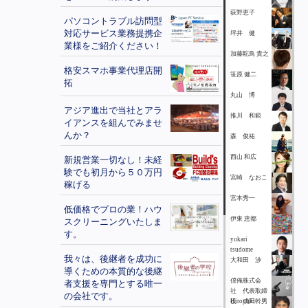
荻野恵子
パソコントラブル訪問型
対応サービス業務提携企
坪井 健
業様をご紹介ください！
加藤駝鳥 貴之
格安スマホ事業代理店開
笹原 健二
拓
丸山 博
アジア進出で当社とアラ
推川 和範
イアンスを組んでみませ
んか？
森 俊祐
西山 和広
新規営業一切なし！未経
験でも初月から５０万円
宮崎 なおこ
稼げる
宮本秀一
低価格でプロの業！ハウ
伊東 恵都
スクリーニングいたしま
す。
yukari
tsudome
我々は、後継者を成功に
大和田 渉
導くための本質的な後継
僕俺株式会
者支援を専門とする唯一
社 代表取締
の会社です。
役 成田幹男
Hiroyuki