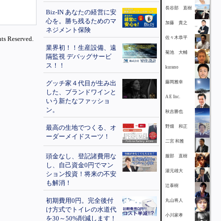
長谷部 直樹
Biz-IN あなたの経営に安
心を。勝ち残るためのマ
加藤 貴之
ネジメント保険
ts Reserved.
佐々木恭平
業界初！！生産設備、遠
菊池 大輔
隔監視 デバッグサービ
ス！！
kurano
グッチ家４代目が生み出
藤岡雅幸
した、ブランドワインと
A E Inc.
いう新たなファッショ
ン。
秋吉勝也
最高の生地でつくる、オ
野畑 和正
ーダーメイドスーツ！
二宮 和雅
頭金なし、登記諸費用な
服部 直樹
し、自己資金0円でマン
湯元雄大
ション投資！将来の不安
も解消！
辻泰樹
初期費用0円。完全後付
丸山将人
け方式でトイレの水道代
小川家孝
を30～50%削減します！