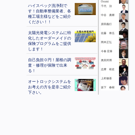
Osumi
ハイスペック洗浄剤で
千代 治
す！自動車整備業者、各
中谷 勇輝
種工場主様などをご紹介
ください！！
原田義行
太陽光発電システムに特
佐藤 将伍
化したオーダーメイドの
岡本正弘
保険プログラムをご提供
します！
今春 宏泰
自己負担０円！屋根の調
奥田邦博
査・修理が保険で出来
志摩 裕史
る！
上村修基
オートロックシステムを
お考えの方を是非ご紹介
坂下 春樹
下さい。
豊沢朱門
鳩でお悩みの方にご紹介
大塚 諒
下さい。
村井 庸介
格安スマホをフルサポー
三科好造
ト！あなただけのスマホ
ライフをご提案します！
取締役社長 吉