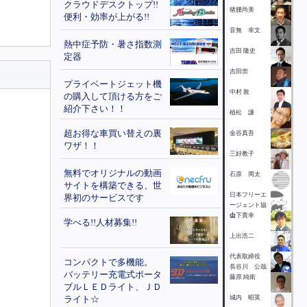
クラウドデスクトップ!!
猪腰尚美
便利・効率が上がる!!
音無 幸文
熱中症予防・暑さ指数測
吉田 隆史
定器
吉田崇
プライベートジェット機
中村 敦
の購入して頂ける方をご
紹介下さい！！
植松 謙
超お得な車買い替えの裏
金谷真吾
ワザ！！
三好教子
無料でオリジナルの動画
石原 周太
サイトを構築できる、世
日本フリーエ
界初のサービスです
ージェント協
会
山下貴幸
学べる!!人材募集!!
上出浩二
代表取締役
コンパクトで多機能。
長谷川 公哉
バッテリー充電式ポータ
藤原 純衛
ブルＬＥＤライト、ＪＤ
ライト☆
城内 昭英