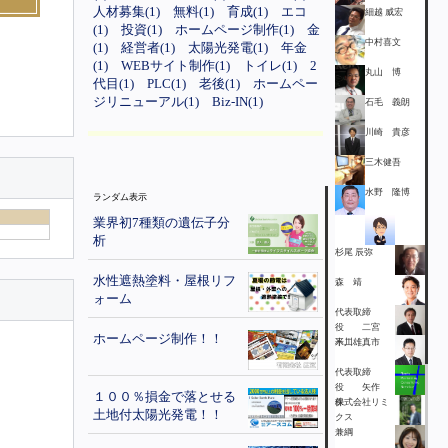
人材募集(1)
無料(1)
育成(1)
エコ
細越 威宏
(1)
投資(1)
ホームページ制作(1)
金
中村喜文
(1)
経営者(1)
太陽光発電(1)
年金
(1)
WEBサイト制作(1)
トイレ(1)
2
丸山 博
代目(1)
PLC(1)
老後(1)
ホームペー
ジリニューアル(1)
Biz-IN(1)
石毛 義朗
川崎 貴彦
三木健吾
水野 隆博
ランダム表示
業界初7種類の遺伝子分
析
杉尾 辰弥
水性遮熱塗料・屋根リフ
森 靖
ォーム
代表取締
役 二宮
ホームページ制作！！
不二雄
米川 真市
代表取締
役 矢作
１００％損金で落とせる
保
株式会社リミ
土地付太陽光発電！！
クス
兼綱