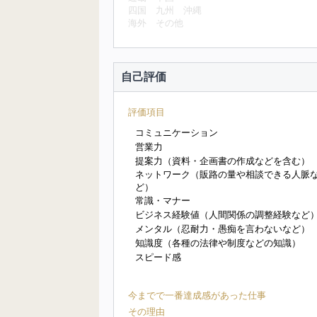
四国
九州
沖縄
海外
その他
自己評価
評価項目
コミュニケーション
営業力
提案力（資料・企画書の作成などを含む）
ネットワーク（販路の量や相談できる人脈
ど）
常識・マナー
ビジネス経験値（人間関係の調整経験など
メンタル（忍耐力・愚痴を言わないなど）
知識度（各種の法律や制度などの知識）
スピード感
今までで一番達成感があった仕事
その理由