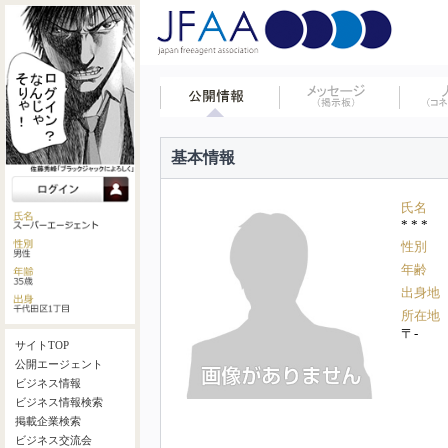
基本情報
氏名
* * *
性別
年齢
出身地
所在地
〒-
サイトTOP
公開エージェント
ビジネス情報
ビジネス情報検索
掲載企業検索
ビジネス交流会