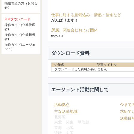
掲載希望の方（お問合
せ）
仕事に対する意気込み・情熱・信念など
PDFダウンロード
がんばります!!
操作ガイド(企業管理
者)
所属、関連会社および団体
no-date
操作ガイド(企業担当
者)
操作ガイド(エージェ
ント)
ダウンロード資料
企業名
記事タイトル
ダウンロードした資料がありません
エージェント活動に関して
活動拠点
今まで
主な活動地域
求めて
北海道
活動目
東北
関東
甲信越
東海
北陸
近畿
中国