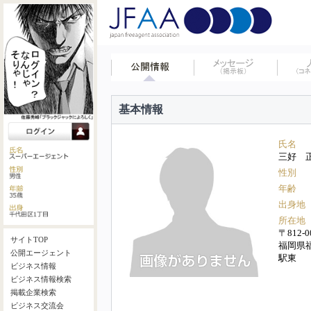
基本情報
氏名
三好 
性別
年齢
出身地
所在地
〒812-0
サイトTOP
福岡県
公開エージェント
駅東
ビジネス情報
ビジネス情報検索
掲載企業検索
ビジネス交流会