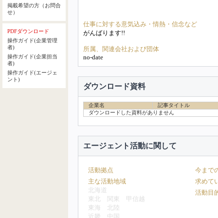
掲載希望の方（お問合
せ）
仕事に対する意気込み・情熱・信念など
PDFダウンロード
がんばります!!
操作ガイド(企業管理
者)
所属、関連会社および団体
no-date
操作ガイド(企業担当
者)
操作ガイド(エージェ
ント)
ダウンロード資料
企業名
記事タイトル
ダウンロードした資料がありません
エージェント活動に関して
活動拠点
今まで
主な活動地域
求めて
北海道
活動目
東北
関東
甲信越
東海
北陸
近畿
中国