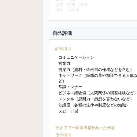
四国
九州
沖縄
海外
その他
自己評価
評価項目
コミュニケーション
営業力
提案力（資料・企画書の作成などを含む）
ネットワーク（販路の量や相談できる人脈
ど）
常識・マナー
ビジネス経験値（人間関係の調整経験など
メンタル（忍耐力・愚痴を言わないなど）
知識度（各種の法律や制度などの知識）
スピード感
今までで一番達成感があった仕事
その理由