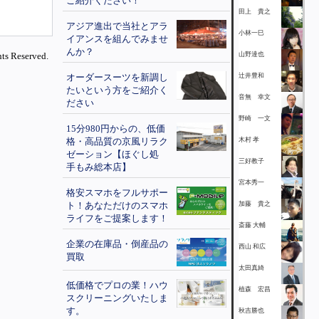
ご紹介ください！
田上 貴之
アジア進出で当社とアラ
小林一巳
イアンスを組んでみませ
んか？
ts Reserved.
山野達也
オーダースーツを新調し
辻井豊和
たいという方をご紹介く
音無 幸文
ださい
野崎 一文
15分980円からの、低価
格・高品質の京風リラク
木村 孝
ゼーション【ほぐし処
三好教子
手もみ総本店】
宮本秀一
格安スマホをフルサポー
ト！あなただけのスマホ
加藤 貴之
ライフをご提案します！
斎藤 大輔
企業の在庫品・倒産品の
西山 和広
買取
太田真綺
低価格でプロの業！ハウ
植森 宏昌
スクリーニングいたしま
す。
秋吉勝也