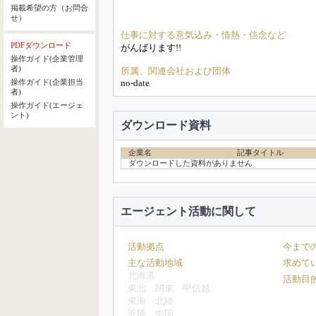
掲載希望の方（お問合
せ）
仕事に対する意気込み・情熱・信念など
PDFダウンロード
がんばります!!
操作ガイド(企業管理
者)
所属、関連会社および団体
no-date
操作ガイド(企業担当
者)
操作ガイド(エージェ
ント)
ダウンロード資料
企業名
記事タイトル
ダウンロードした資料がありません
エージェント活動に関して
活動拠点
今まで
主な活動地域
求めて
北海道
活動目
東北
関東
甲信越
東海
北陸
近畿
中国