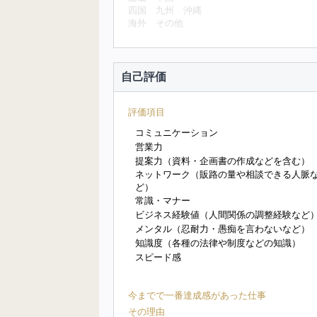
四国
九州
沖縄
海外
その他
自己評価
評価項目
コミュニケーション
営業力
提案力（資料・企画書の作成などを含む）
ネットワーク（販路の量や相談できる人脈
ど）
常識・マナー
ビジネス経験値（人間関係の調整経験など
メンタル（忍耐力・愚痴を言わないなど）
知識度（各種の法律や制度などの知識）
スピード感
今までで一番達成感があった仕事
その理由