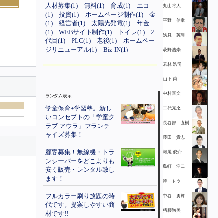
人材募集(1)
無料(1)
育成(1)
エコ
丸山将人
(1)
投資(1)
ホームページ制作(1)
金
平野 信幸
(1)
経営者(1)
太陽光発電(1)
年金
(1)
WEBサイト制作(1)
トイレ(1)
2
浅見 英明
代目(1)
PLC(1)
老後(1)
ホームペー
ジリニューアル(1)
Biz-IN(1)
萩野浩崇
若林 浩司
山下 甫
中村喜文
ランダム表示
学童保育+学習塾。新し
二代克之
いコンセプトの「学童ク
長谷部 直樹
ラブ アウラ」フランチ
ャイズ募集！
藤田 貴志
顧客募集！無線機・トラ
瀬尾 俊介
ンシーバーをどこよりも
島軒 浩二
安く販売・レンタル致し
ます！
韓 トウ
フルカラー刷り放題の時
中谷 勇輝
代です。提案しやすい商
猪腰尚美
材です!!