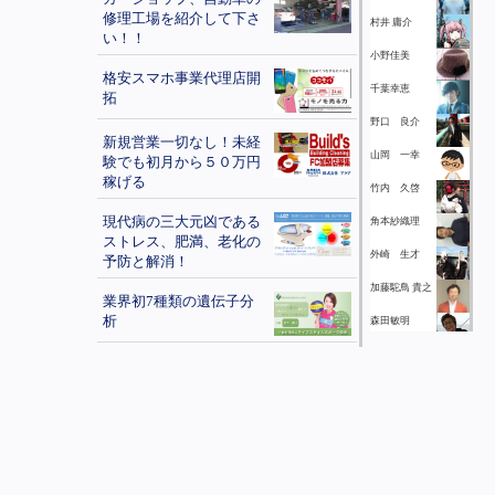
修理工場を紹介して下さ
村井 庸介
い！！
小野佳美
格安スマホ事業代理店開
千葉幸恵
拓
野口 良介
新規営業一切なし！未経
山岡 一幸
験でも初月から５０万円
稼げる
竹内 久啓
現代病の三大元凶である
角本紗織理
ストレス、肥満、老化の
外崎 生才
予防と解消！
加藤駝鳥 貴之
業界初7種類の遺伝子分
析
森田敏明
藤原 純衛
実績多数のホームページ
制作!!
増野文紀
藤原 純衛
FX自動売買ソフト「FX-
ROBO」
伊藤 陽平
加藤 優次
海外の人材紹介 人材派