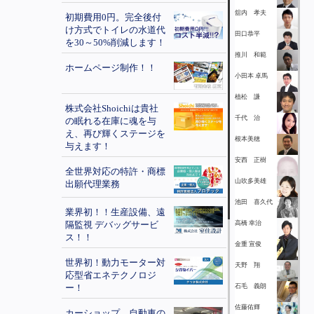
舘内 孝夫
初期費用0円。完全後付
け方式でトイレの水道代
田口恭平
を30～50%削減します！
推川 和範
ホームページ制作！！
小田本 卓馬
植松 謙
株式会社Shoichiは貴社
千代 治
の眠れる在庫に魂を与
え、再び輝くステージを
根本美穂
与えます！
安西 正樹
全世界対応の特許・商標
山吹多美雄
出願代理業務
池田 喜久代
業界初！！生産設備、遠
隔監視 デバッグサービ
高橋 幸治
ス！！
金重 宣俊
世界初！動力モーター対
天野 翔
応型省エネテクノロジ
ー！
石毛 義朗
佐藤佑輝
カーショップ、自動車の