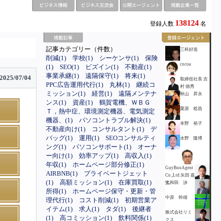
138124
登録人数
名
記事カテゴリー（件数）
三科好造
削減(1)
学校(1)
シーケンサ(1)
保険
cocoa
(1)
SEO(1)
ビズイン(1)
不動産(1)
事業承継(1)
遠隔保守(1)
将来(1)
2025/07/04
取締役社長 吉
PPC広告運用代行(1)
丸林(1)
継続コ
村 徳秀
ミッション(1)
経営(1)
遠隔メンテナ
秋山 昇永
ンス(1)
資産(1)
鶴賀電機、ＷＢＧ
栗原 稔昌
Ｔ，熱中症、環境測定機器、電気測定
機器、(1)
パソコントラブル解決(1)
本野 裕子
不動産向け(1)
コンサルタント(1)
デ
バッグ(1)
運用(1)
SEOコンサルティ
水野 隆博
ング(1)
パソコンサポート(1)
オーナ
ー向け(1)
効率アップ(1)
高収入(1)
年収(1)
ホームページ部分修正(1)
GuyBooAgent
AIRBNB(1)
プライベートジェット
Co.,Ltd.矢田 嘉
(1)
高額ミッション(1)
在庫買取(1)
弘
大和田 渉
所得(1)
ホームページ保守・更新・管
中原 幹雄
理代行(1)
コスト削減(1)
初期営業ア
イテム(1)
求人(1)
タダ(1)
後継者
株式会社リミ
(1)
高コミッション(1)
飲料関係(1)
クス