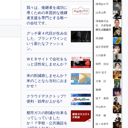
徳増あや乃
我々は、後継者を成功に
導くための本質的な後継
山本山男
者支援を専門とする唯一
僕俺株式会
の会社です。
社 代表取締
役 成田幹男
中島 龍成
グッチ家４代目が生み出
した、ブランドワインと
高浦豪
いう新たなファッショ
福王寺彩野
ン。
小川家孝
ＷＥＢサイトで会社をも
っと活性化しませんか？
秋野 信治
田中 花子
米の削減致しませんか？
米のことなら当社におま
大塚 諒
かせ！
兼綱
クラウドデスクトップ!!
坂下 春樹
便利・効率が上がる!!
中山和大
都市ガスの削減が出来る
坪井 健
ってしっていました
か！？学校・公共施設を
佐々木恭平