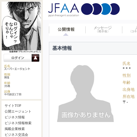
基本情報
氏名
* * *
性別
年齢
出身地
所在地
〒-
サイトTOP
公開エージェント
ビジネス情報
ビジネス情報検索
掲載企業検索
ビジネス交流会