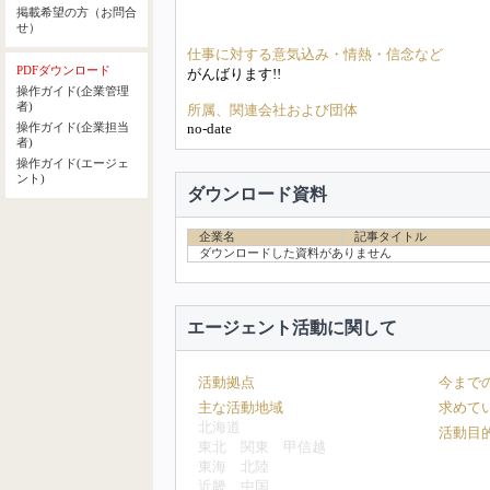
掲載希望の方（お問合
せ）
仕事に対する意気込み・情熱・信念など
PDFダウンロード
がんばります!!
操作ガイド(企業管理
者)
所属、関連会社および団体
no-date
操作ガイド(企業担当
者)
操作ガイド(エージェ
ント)
ダウンロード資料
企業名
記事タイトル
ダウンロードした資料がありません
エージェント活動に関して
活動拠点
今まで
主な活動地域
求めて
北海道
活動目
東北
関東
甲信越
東海
北陸
近畿
中国