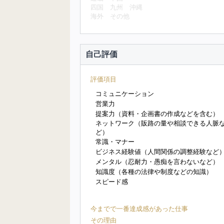
四国
九州
沖縄
海外
その他
自己評価
評価項目
コミュニケーション
営業力
提案力（資料・企画書の作成などを含む）
ネットワーク（販路の量や相談できる人脈
ど）
常識・マナー
ビジネス経験値（人間関係の調整経験など
メンタル（忍耐力・愚痴を言わないなど）
知識度（各種の法律や制度などの知識）
スピード感
今までで一番達成感があった仕事
その理由