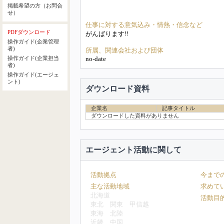
掲載希望の方（お問合
せ）
仕事に対する意気込み・情熱・信念など
PDFダウンロード
がんばります!!
操作ガイド(企業管理
者)
所属、関連会社および団体
no-date
操作ガイド(企業担当
者)
操作ガイド(エージェ
ント)
ダウンロード資料
企業名
記事タイトル
ダウンロードした資料がありません
エージェント活動に関して
活動拠点
今まで
主な活動地域
求めて
北海道
活動目
東北
関東
甲信越
東海
北陸
近畿
中国