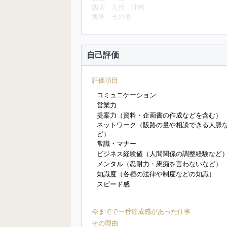
四国
九州
沖縄
海外
その他
自己評価
評価項目
コミュニケーション
営業力
提案力（資料・企画書の作成などを含む）
ネットワーク（販路の量や相談できる人脈
ど）
常識・マナー
ビジネス経験値（人間関係の調整経験など
メンタル（忍耐力・愚痴を言わないなど）
知識度（各種の法律や制度などの知識）
スピード感
今までで一番達成感があった仕事
その理由