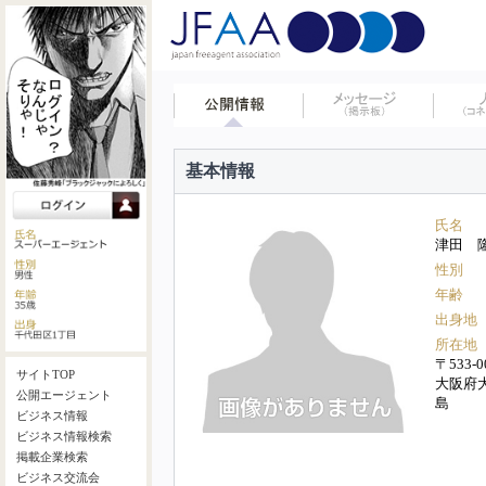
基本情報
氏名
津田 
性別
年齢
出身地
所在地
〒533-0
サイトTOP
大阪府
公開エージェント
島
ビジネス情報
ビジネス情報検索
掲載企業検索
ビジネス交流会