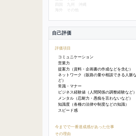
四国
九州
沖縄
海外
その他
自己評価
評価項目
コミュニケーション
営業力
提案力（資料・企画書の作成などを含む）
ネットワーク（販路の量や相談できる人脈
ど）
常識・マナー
ビジネス経験値（人間関係の調整経験など
メンタル（忍耐力・愚痴を言わないなど）
知識度（各種の法律や制度などの知識）
スピード感
今までで一番達成感があった仕事
その理由