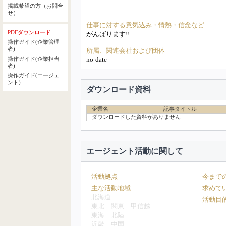
掲載希望の方（お問合
せ）
仕事に対する意気込み・情熱・信念など
PDFダウンロード
がんばります!!
操作ガイド(企業管理
者)
所属、関連会社および団体
no-date
操作ガイド(企業担当
者)
操作ガイド(エージェ
ント)
ダウンロード資料
企業名
記事タイトル
ダウンロードした資料がありません
エージェント活動に関して
活動拠点
今まで
主な活動地域
求めて
北海道
活動目
東北
関東
甲信越
東海
北陸
近畿
中国