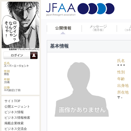
基本情報
氏名
* * *
性別
年齢
出身地
所在地
〒-
サイトTOP
公開エージェント
ビジネス情報
ビジネス情報検索
掲載企業検索
ビジネス交流会