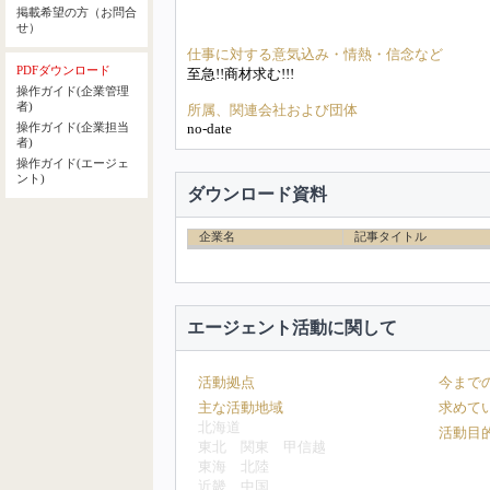
掲載希望の方（お問合
せ）
仕事に対する意気込み・情熱・信念など
PDFダウンロード
至急!!商材求む!!!
操作ガイド(企業管理
者)
所属、関連会社および団体
no-date
操作ガイド(企業担当
者)
操作ガイド(エージェ
ント)
ダウンロード資料
企業名
記事タイトル
エージェント活動に関して
活動拠点
今まで
主な活動地域
求めて
北海道
活動目
東北
関東
甲信越
東海
北陸
近畿
中国