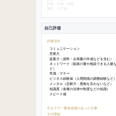
四国
九州
沖縄
海外
その他
自己評価
評価項目
コミュニケーション
営業力
提案力（資料・企画書の作成などを含む）
ネットワーク（販路の量や相談できる人脈
ど）
常識・マナー
ビジネス経験値（人間関係の調整経験など
メンタル（忍耐力・愚痴を言わないなど）
知識度（各種の法律や制度などの知識）
スピード感
今までで一番達成感があった仕事
その理由