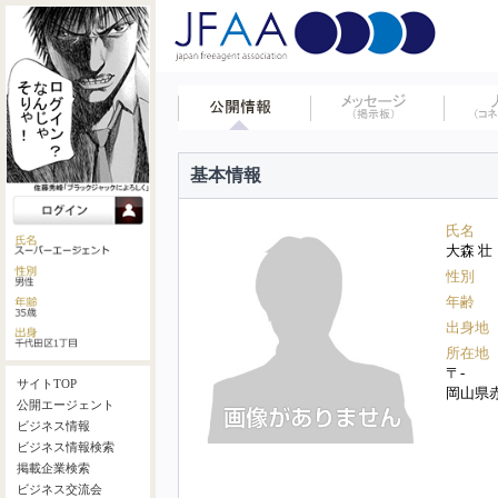
基本情報
氏名
大森 壮
性別
年齢
出身地
所在地
〒-
サイトTOP
岡山県
公開エージェント
ビジネス情報
ビジネス情報検索
掲載企業検索
ビジネス交流会