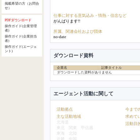
掲載希望の方（お問合
せ）
仕事に対する意気込み・情熱・信念など
PDFダウンロード
がんばります!!
操作ガイド(企業管理
者)
所属、関連会社および団体
no-date
操作ガイド(企業担当
者)
操作ガイド(エージェ
ント)
ダウンロード資料
企業名
記事タイトル
ダウンロードした資料がありません
エージェント活動に関して
活動拠点
今まで
主な活動地域
求めて
北海道
活動目
東北
関東
甲信越
東海
北陸
近畿
中国