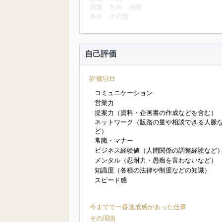
四国
九州
沖縄
海外
その他
自己評価
評価項目
コミュニケーション
営業力
提案力（資料・企画書の作成などを含む）
ネットワーク（販路の量や相談できる人脈
ど）
常識・マナー
ビジネス経験値（人間関係の調整経験など
メンタル（忍耐力・愚痴を言わないなど）
知識度（各種の法律や制度などの知識）
スピード感
今までで一番達成感があった仕事
その理由