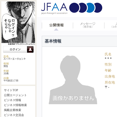
基本情報
氏名
* * *
性別
年齢
出身地
所在地
〒-
サイトTOP
公開エージェント
ビジネス情報
ビジネス情報検索
掲載企業検索
ビジネス交流会