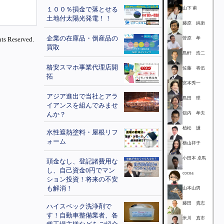
１００％損金で落とせる
山下 甫
土地付太陽光発電！！
藤原 純衛
企業の在庫品・倒産品の
ts Reserved.
菅原 孝
買取
島軒 浩二
格安スマホ事業代理店開
佐藤 将伍
拓
宮本秀一
アジア進出で当社とアラ
島田 理
イアンスを組んでみませ
んか？
舘内 孝夫
植松 謙
水性遮熱塗料・屋根リフ
ォーム
横山祥子
小田本 卓馬
頭金なし、登記諸費用な
し、自己資金0円でマン
cocoa
ション投資！将来の不安
も解消！
山本山男
藤田 貴志
ハイスペック洗浄剤で
す！自動車整備業者、各
米川 真市