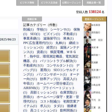
138124
登録人数
名
記事カテゴリー（件数）
金谷真吾
削減(1)
学校(1)
シーケンサ(1)
保険
原田義行
(1)
SEO(1)
ビズイン(1)
不動産(1)
事業承継(1)
遠隔保守(1)
将来(1)
2025/06/23
秋野 信治
PPC広告運用代行(1)
丸林(1)
継続コ
ミッション(1)
経営(1)
遠隔メンテナ
木村 孝
ンス(1)
資産(1)
鶴賀電機、ＷＢＧ
鎌田俊一
Ｔ，熱中症、環境測定機器、電気測定
機器、(1)
パソコントラブル解決(1)
高浦豪
不動産向け(1)
コンサルタント(1)
デ
バッグ(1)
運用(1)
SEOコンサルティ
荒井 勝一
ング(1)
パソコンサポート(1)
オーナ
荻野恵子
ー向け(1)
効率アップ(1)
高収入(1)
年収(1)
ホームページ部分修正(1)
小島圭理
AIRBNB(1)
プライベートジェット
(1)
高額ミッション(1)
在庫買取(1)
山野達也
所得(1)
ホームページ保守・更新・管
千代 治
理代行(1)
コスト削減(1)
初期営業ア
イテム(1)
求人(1)
タダ(1)
後継者
江夏 誠
(1)
高コミッション(1)
飲料関係(1)