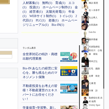
人材募集(1)
無料(1)
育成(1)
エコ
橋詰 梨恵
(1)
投資(1)
ホームページ制作(1)
金
佐々木恭平
(1)
経営者(1)
太陽光発電(1)
年金
(1)
WEBサイト制作(1)
トイレ(1)
2
丸山将人
代目(1)
PLC(1)
老後(1)
ホームペー
ジリニューアル(1)
Biz-IN(1)
太田真綺
Gen Ito
藤井善健
代表取締役
ランダム表示
長谷川 公哉
全世界対応の特許・商標
森 俊祐
出願代理業務
岡本正弘
Biz-IN あなたの経営に安
石毛 義朗
心を。勝ち残るためのマ
志摩 裕史
ネジメント保険
七瀬 悠
不動産投資をお考えの皆
様！不動産運営のエキス
大塚 諒
パートにお任せくださ
取締役社長 吉
い！
村 徳秀
Utility Spot
学童保育+学習塾。新し