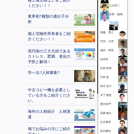
種工場主様などをご紹介
ください！！
上出浩二
水野 隆博
業界初7種類の遺伝子分
析
加藤 貴之
個人宅物件所有者をご紹
介ください！！
竹内 久啓
現代病の三大元凶である
城内 昭英
ストレス、肥満、老化の
吉田崇
予防と解消！
矢島 和明
学べる!!人材募集!!
中村 敦
田中 花子
中古コピー機を必要とし
ている方をご紹介くださ
木下 雅道
い。
豊沢朱門
海外の人材紹介 人材派
高橋 健太
遣
辻井豊和
鳩でお悩みの方にご紹介
秋吉勝也