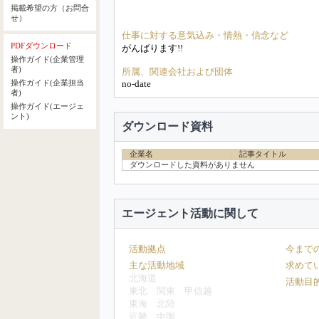
掲載希望の方（お問合
せ）
仕事に対する意気込み・情熱・信念など
PDFダウンロード
がんばります!!
操作ガイド(企業管理
者)
所属、関連会社および団体
no-date
操作ガイド(企業担当
者)
操作ガイド(エージェ
ント)
ダウンロード資料
企業名
記事タイトル
ダウンロードした資料がありません
エージェント活動に関して
活動拠点
今まで
主な活動地域
求めて
北海道
活動目
東北
関東
甲信越
東海
北陸
近畿
中国