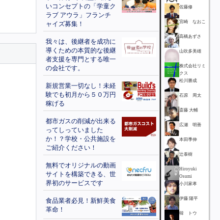
いコンセプトの「学童ク
佐藤修
ラブ アウラ」フランチ
宮崎 なおこ
ャイズ募集！
高橋あずさ
我々は、後継者を成功に
導くための本質的な後継
山吹多美雄
者支援を専門とする唯一
株式会社リミ
の会社です。
クス
松川勝成
新規営業一切なし！未経
験でも初月から５０万円
石原 周太
稼げる
斎藤 大輔
都市ガスの削減が出来る
広瀬 明善
ってしっていました
か！？学校・公共施設を
本田季伸
ご紹介ください！
辻泰樹
無料でオリジナルの動画
Hiroyuki
サイトを構築できる、世
Osumi
界初のサービスです
小川家孝
伊藤 陽平
食品業者必見！新鮮美食
革命！
韓 トウ