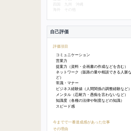
四国
九州
沖縄
海外
その他
自己評価
評価項目
コミュニケーション
営業力
提案力（資料・企画書の作成などを含む）
ネットワーク（販路の量や相談できる人脈
ど）
常識・マナー
ビジネス経験値（人間関係の調整経験など
メンタル（忍耐力・愚痴を言わないなど）
知識度（各種の法律や制度などの知識）
スピード感
今までで一番達成感があった仕事
その理由