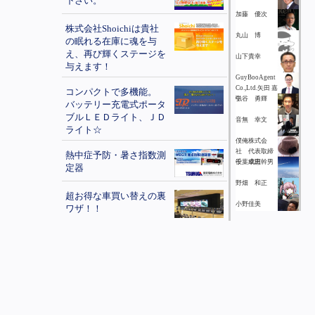
下さい。
加藤 優次
株式会社Shoichiは貴社
丸山 博
の眠れる在庫に魂を与
え、再び輝くステージを
山下貴幸
与えます！
GuyBooAgent
Co.,Ltd.矢田 嘉
コンパクトで多機能。
弘
中谷 勇輝
バッテリー充電式ポータ
ブルＬＥＤライト、ＪＤ
音無 幸文
ライト☆
僕俺株式会
社 代表取締
熱中症予防・暑さ指数測
役 成田幹男
千葉幸恵
定器
野畑 和正
超お得な車買い替えの裏
小野佳美
ワザ！！
細越 威宏
ＷＥＢサイトで会社をも
佐藤佑輝
っと活性化しませんか？
丸山 博
オーダースーツを新調し
たいという方をご紹介く
瀬尾 俊介
ださい
大和田 渉