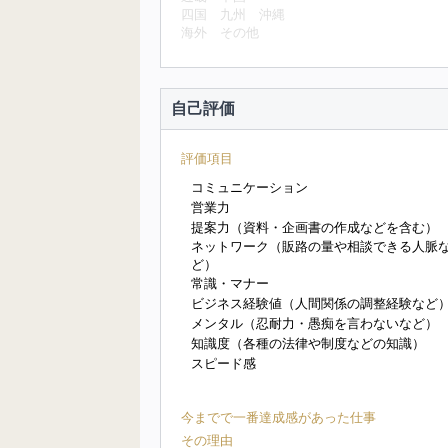
四国
九州
沖縄
海外
その他
自己評価
評価項目
コミュニケーション
営業力
提案力（資料・企画書の作成などを含む）
ネットワーク（販路の量や相談できる人脈
ど）
常識・マナー
ビジネス経験値（人間関係の調整経験など
メンタル（忍耐力・愚痴を言わないなど）
知識度（各種の法律や制度などの知識）
スピード感
今までで一番達成感があった仕事
その理由