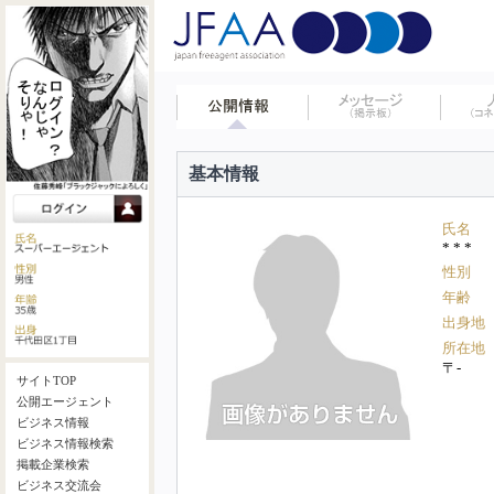
基本情報
氏名
* * *
性別
年齢
出身地
所在地
〒-
サイトTOP
公開エージェント
ビジネス情報
ビジネス情報検索
掲載企業検索
ビジネス交流会