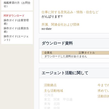
掲載希望の方（お問合
せ）
仕事に対する意気込み・情熱・信念など
PDFダウンロード
がんばります!!
操作ガイド(企業管理
者)
所属、関連会社および団体
no-date
操作ガイド(企業担当
者)
操作ガイド(エージェ
ント)
ダウンロード資料
企業名
記事タイトル
ダウンロードした資料がありません
エージェント活動に関して
活動拠点
今まで
主な活動地域
求めて
北海道
活動目
東北
関東
甲信越
東海
北陸
近畿
中国