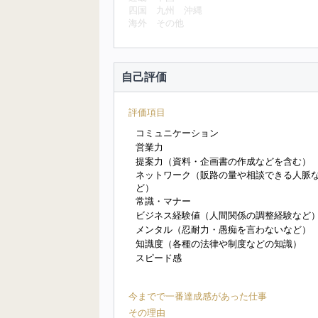
四国
九州
沖縄
海外
その他
自己評価
評価項目
コミュニケーション
営業力
提案力（資料・企画書の作成などを含む）
ネットワーク（販路の量や相談できる人脈
ど）
常識・マナー
ビジネス経験値（人間関係の調整経験など
メンタル（忍耐力・愚痴を言わないなど）
知識度（各種の法律や制度などの知識）
スピード感
今までで一番達成感があった仕事
その理由