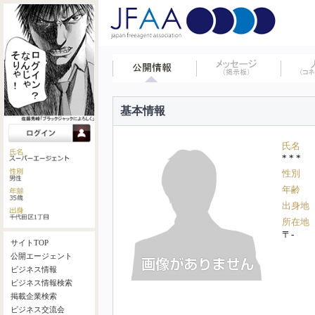
基本情報
氏名
* * *
性別
年齢
出身地
所在地
〒-
サイトTOP
公開エージェント
ビジネス情報
ビジネス情報検索
掲載企業検索
ビジネス交流会