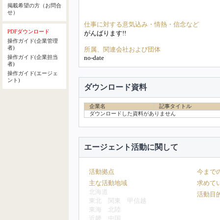
掲載希望の方（お問合
せ）
仕事に対する意気込み・情熱・信念など
PDFダウンロード
がんばります!!
操作ガイド(企業管理
者)
所属、関連会社および団体
no-date
操作ガイド(企業担当
者)
操作ガイド(エージェ
ント)
ダウンロード資料
企業名
記事タイトル
ダウンロードした資料がありません
エージェント活動に関して
活動拠点
今まで
主な活動地域
求めて
北海道
活動目
東北
関東
甲信越
東海
北陸
近畿
中国