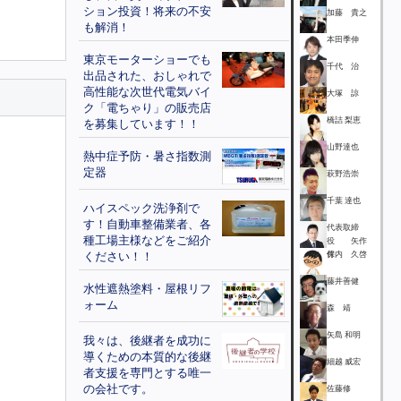
ション投資！将来の不安
加藤 貴之
も解消！
本田季伸
東京モーターショーでも
千代 治
出品された、おしゃれで
高性能な次世代電気バイ
大塚 諒
ク「電ちゃり」の販売店
橋詰 梨恵
を募集しています！！
山野達也
熱中症予防・暑さ指数測
定器
萩野浩崇
千葉 達也
ハイスペック洗浄剤で
す！自動車整備業者、各
代表取締
種工場主様などをご紹介
役 矢作
ください！！
保
竹内 久啓
藤井善健
水性遮熱塗料・屋根リフ
ォーム
森 靖
矢島 和明
我々は、後継者を成功に
導くための本質的な後継
細越 威宏
者支援を専門とする唯一
の会社です。
佐藤修