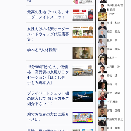
拓
取締役社長 吉
村 徳秀
最高の生地でつくる、オ
三好教子
ーダーメイドスーツ！
推川 和範
女性向けの格安オーダー
植森 宏昌
メイドウィッグ代理店募
集！
菅原 孝
学べる!!人材募集!!
佐藤 将伍
宮本秀一
15分980円からの、低価
大和田 渉
格・高品質の京風リラク
植松 謙
ゼーション【ほぐし処
手もみ総本店】
丸山 博
プライベートジェット機
藤元 隆司
の購入して頂ける方をご
木下 雅道
紹介下さい！！
安西 正樹
鳩でお悩みの方にご紹介
下さい。
加藤駝鳥 貴之
米川 真市