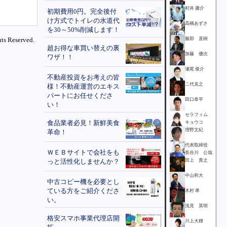
村井 庸介
初期費用0円。完全後付
け方式でトイレの水道代
高橋あずさ
を30～50%削減します！
ts Reserved.
服部 直樹
超お得な車買い替えの裏
加藤 優次
ワザ！！
瀬尾 俊介
不動産投資をお考えの皆
二代克之
様！不動産運営のエキス
パートにお任せくださ
田口恭平
い！
セラフィム
食品業者必見！新鮮美食
キョウコ
増野文紀
革命！
代表取締役
ＷＥＢサイトで会社をも
長谷川 公哉
っと活性化しませんか？
田上 貴之
中山和大
中古コピー機を必要とし
ている方をご紹介くださ
木村 孝
い。
浅見 英明
格安スマホ事業代理店開
川上大輝