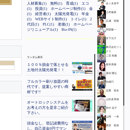
人材募集(1)
無料(1)
育成(1)
エコ
佐々木恭平
(1)
投資(1)
ホームページ制作(1)
金
上村修基
(1)
経営者(1)
太陽光発電(1)
年金
(1)
WEBサイト制作(1)
トイレ(1)
2
広瀬 明善
代目(1)
PLC(1)
老後(1)
ホームペー
ジリニューアル(1)
Biz-IN(1)
阿部隆一
木下元子
株式会社リミ
クス
二宮 和雅
ランダム表示
１００％損金で落とせる
根本美穂
土地付太陽光発電！！
湯谷 隆弘
フルカラー刷り放題の時
矢嶋巧
代です。提案しやすい商
志摩 裕史
材です!!
山吹多美雄
オートロックシステムを
お考えの方を是非ご紹介
田中 花子
下さい。
山岡 一幸
頭金なし、登記諸費用な
栗原 稔昌
し、自己資金0円でマン