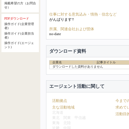
掲載希望の方（お問合
せ）
仕事に対する意気込み・情熱・信念など
PDFダウンロード
がんばります!!
操作ガイド(企業管理
者)
所属、関連会社および団体
no-date
操作ガイド(企業担当
者)
操作ガイド(エージェ
ント)
ダウンロード資料
企業名
記事タイトル
ダウンロードした資料がありません
エージェント活動に関して
活動拠点
今まで
主な活動地域
求めて
北海道
活動目
東北
関東
甲信越
東海
北陸
近畿
中国