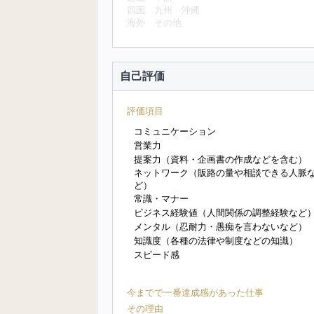
四国
九州
沖縄
海外
その他
自己評価
評価項目
コミュニケーション
営業力
提案力（資料・企画書の作成などを含む）
ネットワーク（販路の量や相談できる人脈
ど）
常識・マナー
ビジネス経験値（人間関係の調整経験など
メンタル（忍耐力・愚痴を言わないなど）
知識度（各種の法律や制度などの知識）
スピード感
今までで一番達成感があった仕事
その理由