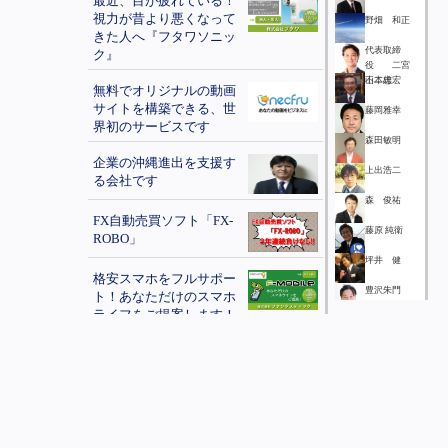
最近、目が疲れている！
視力が昔より悪くなって
野畑 和正
きた人へ『フタワソニッ
代表取締
ク』
役 二宮
不二雄
山本忠宏
無料でオリジナルの動画
サイトを構築できる、世
藤岡雅幸
界初のサービスです
森田敏明
企業の沖縄進出を支援す
上出浩二
る会社です
森 俊祐
FX自動売買ソフト「FX-
藤原 純衛
ROBO」
坪井 健
格安スマホをフルサポー
豊沢朱門
ト！あなただけのスマホ
ライフをご提案します！
秋吉勝也
オーダースーツを新調し
鍛邦雄
たいという方をご紹介く
山本山男
ださい
丸山将人
企業の在庫品・倒産品の
買取
湯元雄大