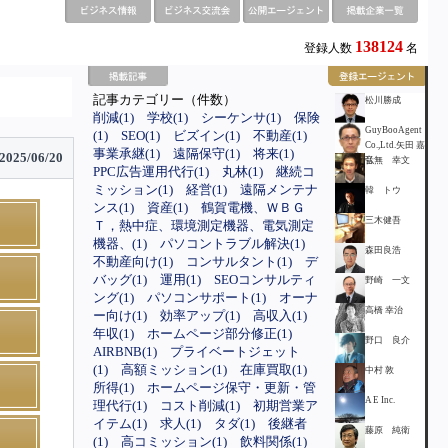
138124
登録人数
名
記事カテゴリー（件数）
松川勝成
削減(1)
学校(1)
シーケンサ(1)
保険
GuyBooAgent
(1)
SEO(1)
ビズイン(1)
不動産(1)
Co.,Ltd.矢田 嘉
事業承継(1)
遠隔保守(1)
将来(1)
2025/06/20
弘
音無 幸文
PPC広告運用代行(1)
丸林(1)
継続コ
ミッション(1)
経営(1)
遠隔メンテナ
韓 トウ
ンス(1)
資産(1)
鶴賀電機、ＷＢＧ
三木健吾
Ｔ，熱中症、環境測定機器、電気測定
機器、(1)
パソコントラブル解決(1)
森田良浩
不動産向け(1)
コンサルタント(1)
デ
バッグ(1)
運用(1)
SEOコンサルティ
野崎 一文
ング(1)
パソコンサポート(1)
オーナ
高橋 幸治
ー向け(1)
効率アップ(1)
高収入(1)
年収(1)
ホームページ部分修正(1)
野口 良介
AIRBNB(1)
プライベートジェット
(1)
高額ミッション(1)
在庫買取(1)
中村 敦
所得(1)
ホームページ保守・更新・管
A E Inc.
理代行(1)
コスト削減(1)
初期営業ア
イテム(1)
求人(1)
タダ(1)
後継者
藤原 純衛
(1)
高コミッション(1)
飲料関係(1)