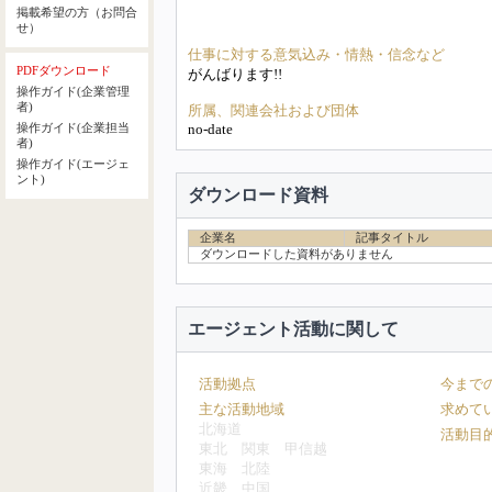
掲載希望の方（お問合
せ）
仕事に対する意気込み・情熱・信念など
PDFダウンロード
がんばります!!
操作ガイド(企業管理
者)
所属、関連会社および団体
no-date
操作ガイド(企業担当
者)
操作ガイド(エージェ
ント)
ダウンロード資料
企業名
記事タイトル
ダウンロードした資料がありません
エージェント活動に関して
活動拠点
今まで
主な活動地域
求めて
北海道
活動目
東北
関東
甲信越
東海
北陸
近畿
中国