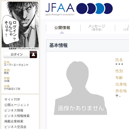
基本情報
氏名
* * *
性別
年齢
出身地
所在地
〒-
サイトTOP
公開エージェント
ビジネス情報
ビジネス情報検索
掲載企業検索
ビジネス交流会