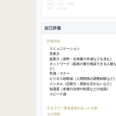
四国
九州
沖縄
海外
その他
自己評価
評価項目
コミュニケーション
営業力
提案力（資料・企画書の作成などを含む）
ネットワーク（販路の量や相談できる人脈
ど）
常識・マナー
ビジネス経験値（人間関係の調整経験など
メンタル（忍耐力・愚痴を言わないなど）
知識度（各種の法律や制度などの知識）
スピード感
今までで一番達成感があった仕事
その理由