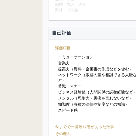
四国
九州
沖縄
海外
その他
自己評価
評価項目
コミュニケーション
営業力
提案力（資料・企画書の作成などを含む）
ネットワーク（販路の量や相談できる人脈
ど）
常識・マナー
ビジネス経験値（人間関係の調整経験など
メンタル（忍耐力・愚痴を言わないなど）
知識度（各種の法律や制度などの知識）
スピード感
今までで一番達成感があった仕事
その理由