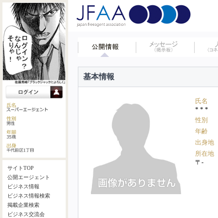
基本情報
氏名
* * *
性別
年齢
出身地
所在地
〒-
サイトTOP
公開エージェント
ビジネス情報
ビジネス情報検索
掲載企業検索
ビジネス交流会