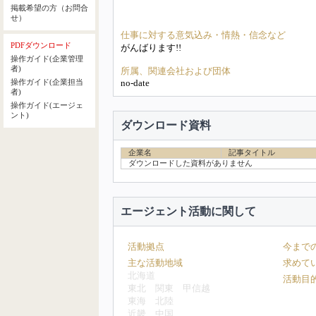
掲載希望の方（お問合
せ）
仕事に対する意気込み・情熱・信念など
PDFダウンロード
がんばります!!
操作ガイド(企業管理
者)
所属、関連会社および団体
no-date
操作ガイド(企業担当
者)
操作ガイド(エージェ
ント)
ダウンロード資料
企業名
記事タイトル
ダウンロードした資料がありません
エージェント活動に関して
活動拠点
今まで
主な活動地域
求めて
北海道
活動目
東北
関東
甲信越
東海
北陸
近畿
中国