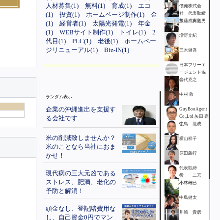
人材募集(1)
無料(1)
育成(1)
エコ
僕俺株式会
(1)
投資(1)
ホームページ制作(1)
金
社 代表取締
役 成田幹男
加藤 貴之
(1)
経営者(1)
太陽光発電(1)
年金
(1)
WEBサイト制作(1)
トイレ(1)
2
増野文紀
代目(1)
PLC(1)
老後(1)
ホームペー
ジリニューアル(1)
Biz-IN(1)
三木健吾
日本フリーエ
ージェント協
会
二代克之
中村 敦
ランダム表示
企業の沖縄進出を支援す
GuyBooAgent
Co.,Ltd.矢田 嘉
る会社です
弘
中島 龍成
米の削減致しませんか？
横山祥子
米のことなら当社におま
原田義行
かせ！
代表取締
現代病の三大元凶である
役 二宮
ストレス、肥満、老化の
不二雄
小林一巳
予防と解消！
中島健太
頭金なし、登記諸費用な
川崎 貴彦
し、自己資金0円でマン