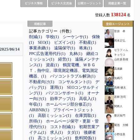
138124
登録人数
名
記事カテゴリー（件数）
菅原 孝
削減(1)
学校(1)
シーケンサ(1)
保険
岡本正弘
(1)
SEO(1)
ビズイン(1)
不動産(1)
事業承継(1)
遠隔保守(1)
将来(1)
2025/06/14
セラフィム
PPC広告運用代行(1)
丸林(1)
継続コ
キョウコ
ミッション(1)
経営(1)
遠隔メンテナ
山吹多美雄
ンス(1)
資産(1)
鶴賀電機、ＷＢＧ
高浦豪
Ｔ，熱中症、環境測定機器、電気測定
機器、(1)
パソコントラブル解決(1)
矢嶋巧
不動産向け(1)
コンサルタント(1)
デ
バッグ(1)
運用(1)
SEOコンサルティ
高橋 健太
ング(1)
パソコンサポート(1)
オーナ
若林 浩司
ー向け(1)
効率アップ(1)
高収入(1)
年収(1)
ホームページ部分修正(1)
関將人
AIRBNB(1)
プライベートジェット
(1)
高額ミッション(1)
在庫買取(1)
豊沢朱門
所得(1)
ホームページ保守・更新・管
菊池 大輔
理代行(1)
コスト削減(1)
初期営業ア
イテム(1)
求人(1)
タダ(1)
後継者
小野佳美
(1)
高コミッション(1)
飲料関係(1)