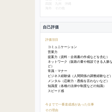
四国
九州
沖縄
海外
その他
自己評価
評価項目
コミュニケーション
営業力
提案力（資料・企画書の作成などを含む）
ネットワーク（販路の量や相談できる人脈
ど）
常識・マナー
ビジネス経験値（人間関係の調整経験など
メンタル（忍耐力・愚痴を言わないなど）
知識度（各種の法律や制度などの知識）
スピード感
今までで一番達成感があった仕事
その理由