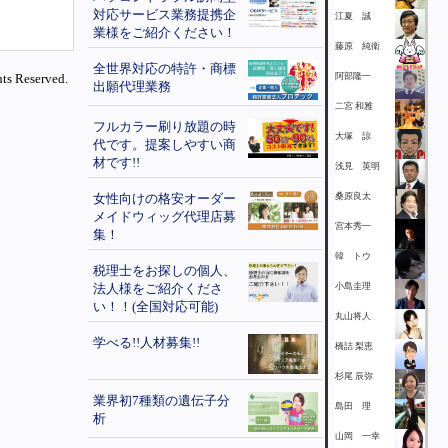
対応サービス業務提携企
江夏 誠
業様をご紹介ください！
藤原 純衛
全世界対応の特許・商標
ts Reserved.
阿部隆一
出願代理業務
二宮 和雅
フルカラー刷り放題の時
大塚 諒
代です。提案しやすい商
材です!!
浅見 英明
女性向けの格安オーダー
桑原良太
メイドウィッグ代理店募
宮本秀一
集！
韓 トウ
税理士をお探しの個人、
法人様をご紹介くださ
小島圭理
い！！(全国対応可能)
丸山将人
学べる!!人材募集!!
橋詰 梨恵
杉尾 辰弥
業界初7種類の遺伝子分
島田 理
析
山岡 一幸