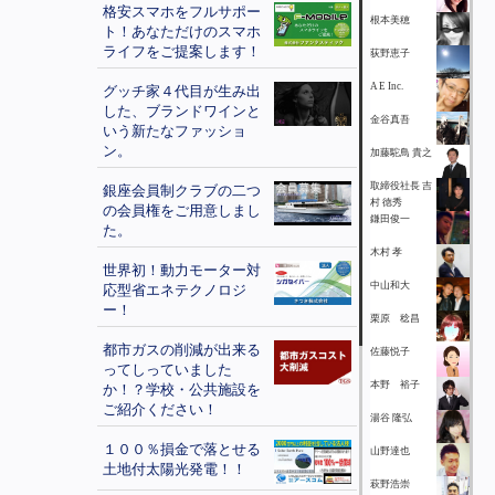
格安スマホをフルサポー
根本美穂
ト！あなただけのスマホ
ライフをご提案します！
荻野恵子
A E Inc.
グッチ家４代目が生み出
した、ブランドワインと
金谷真吾
いう新たなファッショ
ン。
加藤駝鳥 貴之
取締役社長 吉
銀座会員制クラブの二つ
村 徳秀
の会員権をご用意しまし
鎌田俊一
た。
木村 孝
世界初！動力モーター対
中山和大
応型省エネテクノロジ
ー！
栗原 稔昌
都市ガスの削減が出来る
佐藤悦子
ってしっていました
本野 裕子
か！？学校・公共施設を
ご紹介ください！
湯谷 隆弘
１００％損金で落とせる
山野達也
土地付太陽光発電！！
萩野浩崇