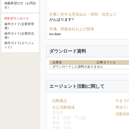
掲載希望の方（お問合
せ）
仕事に対する意気込み・情熱・信念など
PDFダウンロード
がんばります!!
操作ガイド(企業管理
者)
所属、関連会社および団体
no-date
操作ガイド(企業担当
者)
操作ガイド(エージェ
ント)
ダウンロード資料
企業名
記事タイトル
ダウンロードした資料がありません
エージェント活動に関して
活動拠点
今まで
主な活動地域
求めて
北海道
活動目
東北
関東
甲信越
東海
北陸
近畿
中国