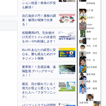
ション投資！将来の不安
吉田裕城
も解消！
山下 甫
自己負担０円！屋根の調
上出浩二
査・修理が保険で出来
る！
yukari
tsudome
兼綱
初期費用0円。完全後付
け方式でトイレの水道代
外崎 生才
を30～50%削減します！
竹内 久啓
Biz-IN あなたの経営に安
秋野 信治
心を。勝ち残るためのマ
ネジメント保険
千代 治
業界初！！生産設備、遠
福王寺彩野
隔監視 デバッグサービ
藤原 純衛
ス！！
植森 宏昌
最近、目が疲れている！
視力が昔より悪くなって
水野 隆博
きた人へ『フタワソニッ
ク』
矢島 和明
パソコントラブル訪問型