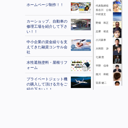
ホームページ制作！！
代表取締役
長谷川 公哉
中村喜文
カーショップ、自動車の
野畑 和正
修理工場を紹介して下さ
い！！
志摩 裕史
小川家孝
中小企業の資金繰りを支
えてきた融資コンサル会
大和田 渉
社
七瀬 悠
水性遮熱塗料・屋根リフ
平野 信幸
ォーム
推川 和範
プライベートジェット機
笹原 健二
の購入して頂ける方をご
紹介下さい！！
松川勝成
学童保育+学習塾。新し
荒井 勝一
いコンセプトの「学童ク
今春 宏泰
ラブ アウラ」フランチ
ャイズ募集！
加藤 優次
新規営業一切なし！未経
三科好造