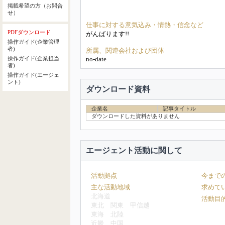
掲載希望の方（お問合
せ）
仕事に対する意気込み・情熱・信念など
PDFダウンロード
がんばります!!
操作ガイド(企業管理
者)
所属、関連会社および団体
no-date
操作ガイド(企業担当
者)
操作ガイド(エージェ
ント)
ダウンロード資料
企業名
記事タイトル
ダウンロードした資料がありません
エージェント活動に関して
活動拠点
今まで
主な活動地域
求めて
北海道
活動目
東北
関東
甲信越
東海
北陸
近畿
中国