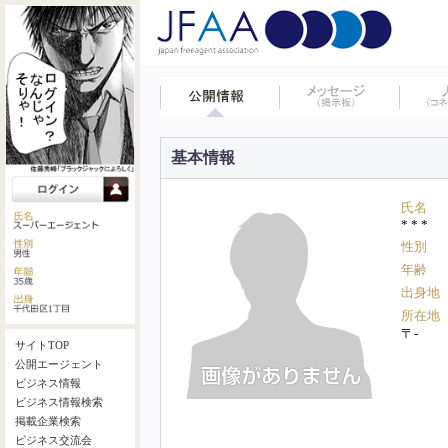
基本情報
氏名
* * *
性別
年齢
出身地
所在地
〒-
サイトTOP
公開エージェント
ビジネス情報
ビジネス情報検索
掲載企業検索
ビジネス交流会