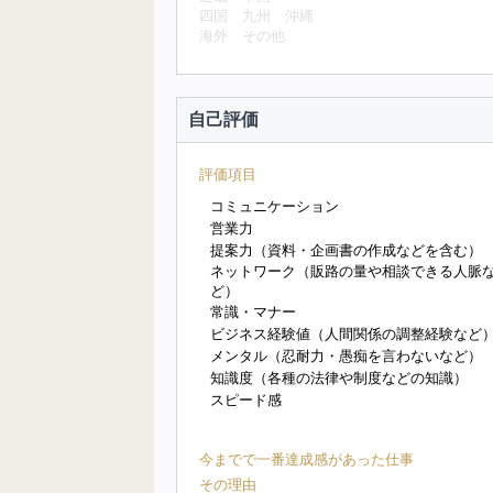
四国
九州
沖縄
海外
その他
自己評価
評価項目
コミュニケーション
営業力
提案力（資料・企画書の作成などを含む）
ネットワーク（販路の量や相談できる人脈
ど）
常識・マナー
ビジネス経験値（人間関係の調整経験など
メンタル（忍耐力・愚痴を言わないなど）
知識度（各種の法律や制度などの知識）
スピード感
今までで一番達成感があった仕事
その理由