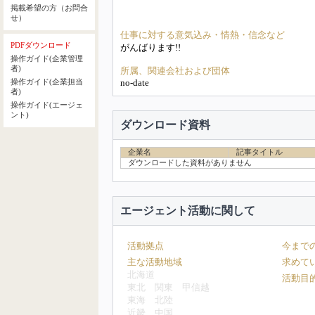
掲載希望の方（お問合
せ）
仕事に対する意気込み・情熱・信念など
PDFダウンロード
がんばります!!
操作ガイド(企業管理
者)
所属、関連会社および団体
no-date
操作ガイド(企業担当
者)
操作ガイド(エージェ
ント)
ダウンロード資料
企業名
記事タイトル
ダウンロードした資料がありません
エージェント活動に関して
活動拠点
今まで
主な活動地域
求めて
北海道
活動目
東北
関東
甲信越
東海
北陸
近畿
中国