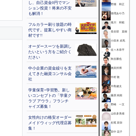
し、自己資金0円でマン
野畑 和正
ション投資！将来の不安
も解消！
徳増あや乃
推川 和範
フルカラー刷り放題の時
代です。提案しやすい商
長谷部 直樹
材です!!
小田本 卓馬
オーダースーツを新調し
佐々木恭平
たいという方をご紹介く
ださい
秋吉勝也
中小企業の資金繰りを支
奥田邦博
えてきた融資コンサル会
中村 敦
社
中島健太
学童保育+学習塾。新し
いコンセプトの「学童ク
藤原 純衛
ラブ アウラ」フランチ
野崎 一文
ャイズ募集！
山吹多美雄
女性向けの格安オーダー
メイドウィッグ代理店募
杉尾 辰弥
集！
田中 花子