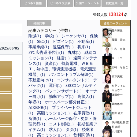
138124
登録人数
名
記事カテゴリー（件数）
藤井善健
削減(1)
学校(1)
シーケンサ(1)
保険
藤田 貴志
(1)
SEO(1)
ビズイン(1)
不動産(1)
事業承継(1)
遠隔保守(1)
将来(1)
2025/06/05
中谷 勇輝
PPC広告運用代行(1)
丸林(1)
継続コ
ミッション(1)
経営(1)
遠隔メンテナ
韓 トウ
ンス(1)
資産(1)
鶴賀電機、ＷＢＧ
宮崎 なおこ
Ｔ，熱中症、環境測定機器、電気測定
機器、(1)
パソコントラブル解決(1)
根本美穂
不動産向け(1)
コンサルタント(1)
デ
バッグ(1)
運用(1)
SEOコンサルティ
セラフィム
ング(1)
パソコンサポート(1)
オーナ
キョウコ
鎌田俊一
ー向け(1)
効率アップ(1)
高収入(1)
年収(1)
ホームページ部分修正(1)
藤岡雅幸
AIRBNB(1)
プライベートジェット
(1)
高額ミッション(1)
在庫買取(1)
村井 庸介
所得(1)
ホームページ保守・更新・管
取締役社長 吉
理代行(1)
コスト削減(1)
初期営業ア
村 徳秀
イテム(1)
求人(1)
タダ(1)
後継者
小川家孝
(1)
高コミッション(1)
飲料関係(1)