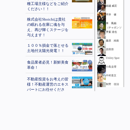
種工場主様などをご紹介
細越 威宏
ください！！
坪井 健
株式会社Shoichiは貴社
車 鳳錫
の眠れる在庫に魂を与
（チャボンソ
え、再び輝くステージを
ク）
千葉 達也
与えます！
藤原 純衛
１００％損金で落とせる
吉田崇
土地付太陽光発電！！
Utility Spot
食品業者必見！新鮮美食
革命！
小島圭理
中村喜文
不動産投資をお考えの皆
様！不動産運営のエキス
秋野 信治
パートにお任せくださ
大塚 諒
い！
yukari
顧客募集！無線機・トラ
tsudome
ンシーバーをどこよりも
横山祥子
安く販売・レンタル致し
舘内 孝夫
ます！
吉田 統一