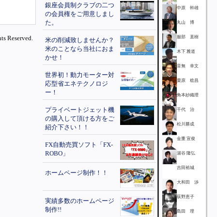
銀座会員制クラブの二つ
中原 幹雄
の会員権をご用意しまし
た。
丸山 博
ts Reserved.
服部 直樹
米の削減致しませんか？
米のことなら当社におま
木下 雅道
かせ！
音無 幸文
世界初！動力モーター対
栗原 稔昌
応型省エネテクノロジ
ー！
角本紗織理
プライベートジェット機
千代 治
の購入して頂ける方をご
松川勝成
紹介下さい！！
金重 宣俊
FX自動売買ソフト「FX-
ROBO」
湯谷 隆弘
吉田裕城
ホームページ制作！！
大和田 渉
荻野恵子
実績多数のホームページ
制作!!
島田 理