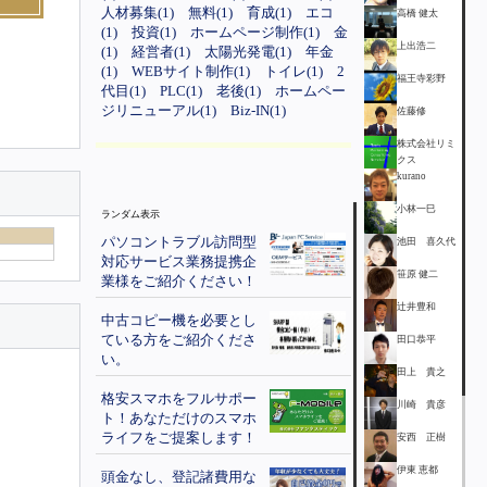
人材募集(1)
無料(1)
育成(1)
エコ
高橋 健太
(1)
投資(1)
ホームページ制作(1)
金
上出浩二
(1)
経営者(1)
太陽光発電(1)
年金
(1)
WEBサイト制作(1)
トイレ(1)
2
福王寺彩野
代目(1)
PLC(1)
老後(1)
ホームペー
ジリニューアル(1)
Biz-IN(1)
佐藤修
株式会社リミ
クス
kurano
小林一巳
ランダム表示
パソコントラブル訪問型
池田 喜久代
対応サービス業務提携企
笹原 健二
業様をご紹介ください！
辻井豊和
中古コピー機を必要とし
ている方をご紹介くださ
田口恭平
い。
田上 貴之
格安スマホをフルサポー
川崎 貴彦
ト！あなただけのスマホ
ライフをご提案します！
安西 正樹
伊東 恵都
頭金なし、登記諸費用な