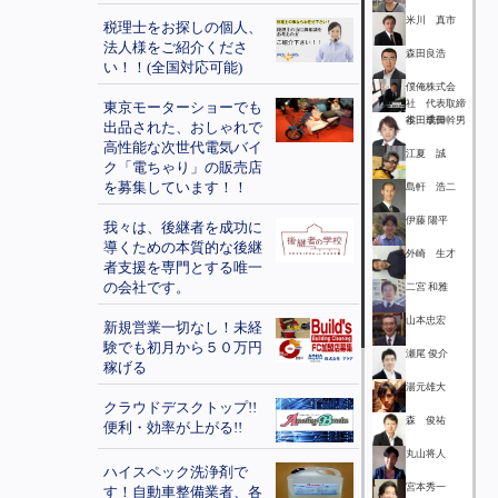
米川 真市
税理士をお探しの個人、
法人様をご紹介くださ
森田良浩
い！！(全国対応可能)
僕俺株式会
社 代表取締
東京モーターショーでも
役 成田幹男
本田季伸
出品された、おしゃれで
高性能な次世代電気バイ
江夏 誠
ク「電ちゃり」の販売店
を募集しています！！
島軒 浩二
伊藤 陽平
我々は、後継者を成功に
導くための本質的な後継
外崎 生才
者支援を専門とする唯一
の会社です。
二宮 和雅
山本忠宏
新規営業一切なし！未経
験でも初月から５０万円
瀬尾 俊介
稼げる
湯元雄大
クラウドデスクトップ!!
森 俊祐
便利・効率が上がる!!
丸山将人
ハイスペック洗浄剤で
宮本秀一
す！自動車整備業者、各