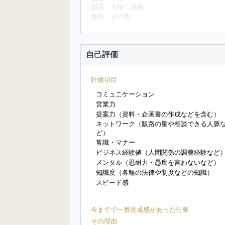
四国
九州
沖縄
海外
その他
自己評価
評価項目
コミュニケーション
営業力
提案力（資料・企画書の作成などを含む）
ネットワーク（販路の量や相談できる人脈
ど）
常識・マナー
ビジネス経験値（人間関係の調整経験など
メンタル（忍耐力・愚痴を言わないなど）
知識度（各種の法律や制度などの知識）
スピード感
今までで一番達成感があった仕事
その理由