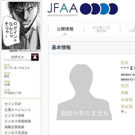
基本情報
氏名
* * * ⏳
может и
минуту 
性別
年齢
出身地
サイトTOP
所在地
公開エージェント
〒-
ビジネス情報
ビジネス情報検索
掲載企業検索
ビジネス交流会