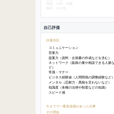
四国
九州
沖縄
海外
その他
自己評価
評価項目
コミュニケーション
営業力
提案力（資料・企画書の作成などを含む）
ネットワーク（販路の量や相談できる人脈
ど）
常識・マナー
ビジネス経験値（人間関係の調整経験など
メンタル（忍耐力・愚痴を言わないなど）
知識度（各種の法律や制度などの知識）
スピード感
今までで一番達成感があった仕事
その理由