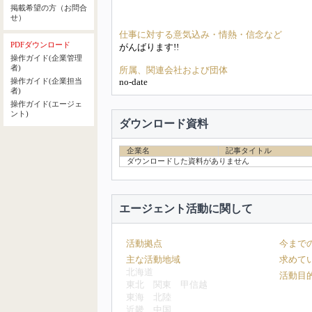
掲載希望の方（お問合
せ）
仕事に対する意気込み・情熱・信念など
PDFダウンロード
がんばります!!
操作ガイド(企業管理
者)
所属、関連会社および団体
no-date
操作ガイド(企業担当
者)
操作ガイド(エージェ
ント)
ダウンロード資料
企業名
記事タイトル
ダウンロードした資料がありません
エージェント活動に関して
活動拠点
今まで
主な活動地域
求めて
北海道
活動目
東北
関東
甲信越
東海
北陸
近畿
中国