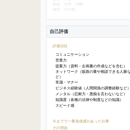
四国
九州
沖縄
海外
その他
自己評価
評価項目
コミュニケーション
営業力
提案力（資料・企画書の作成などを含む）
ネットワーク（販路の量や相談できる人脈
ど）
常識・マナー
ビジネス経験値（人間関係の調整経験など
メンタル（忍耐力・愚痴を言わないなど）
知識度（各種の法律や制度などの知識）
スピード感
今までで一番達成感があった仕事
その理由