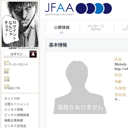
基本情報
氏名
Melody s
http://w
性別
年齢
出身地
所在地
サイトTOP
〒-
公開エージェント
ビジネス情報
ビジネス情報検索
掲載企業検索
ビジネス交流会