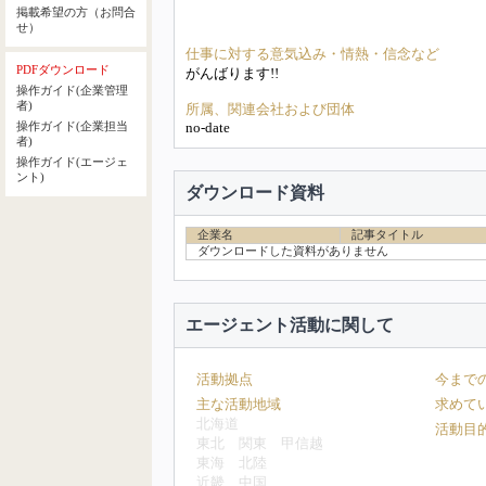
掲載希望の方（お問合
せ）
仕事に対する意気込み・情熱・信念など
PDFダウンロード
がんばります!!
操作ガイド(企業管理
者)
所属、関連会社および団体
no-date
操作ガイド(企業担当
者)
操作ガイド(エージェ
ント)
ダウンロード資料
企業名
記事タイトル
ダウンロードした資料がありません
エージェント活動に関して
活動拠点
今まで
主な活動地域
求めて
北海道
活動目
東北
関東
甲信越
東海
北陸
近畿
中国