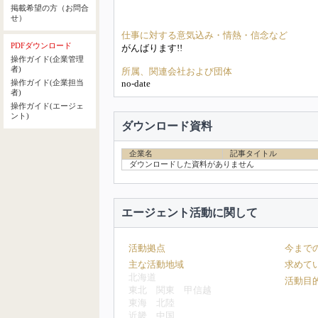
掲載希望の方（お問合
せ）
仕事に対する意気込み・情熱・信念など
PDFダウンロード
がんばります!!
操作ガイド(企業管理
者)
所属、関連会社および団体
no-date
操作ガイド(企業担当
者)
操作ガイド(エージェ
ント)
ダウンロード資料
企業名
記事タイトル
ダウンロードした資料がありません
エージェント活動に関して
活動拠点
今まで
主な活動地域
求めて
北海道
活動目
東北
関東
甲信越
東海
北陸
近畿
中国