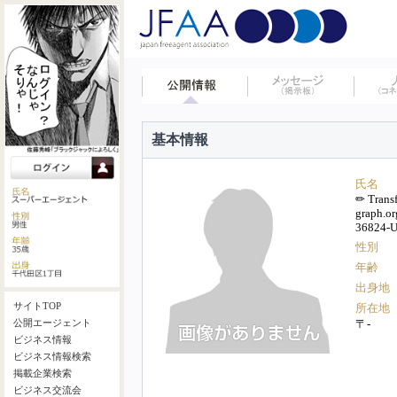
基本情報
氏名
✏ Transf
graph.
36824-
性別
年齢
出身地
サイトTOP
所在地
〒-
公開エージェント
ビジネス情報
ビジネス情報検索
掲載企業検索
ビジネス交流会