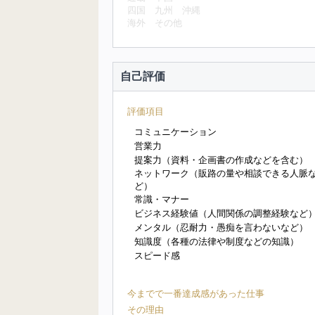
四国
九州
沖縄
海外
その他
自己評価
評価項目
コミュニケーション
営業力
提案力（資料・企画書の作成などを含む）
ネットワーク（販路の量や相談できる人脈
ど）
常識・マナー
ビジネス経験値（人間関係の調整経験など
メンタル（忍耐力・愚痴を言わないなど）
知識度（各種の法律や制度などの知識）
スピード感
今までで一番達成感があった仕事
その理由