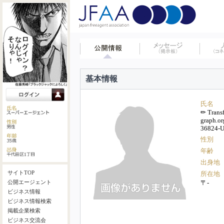
基本情報
氏名
✏ Transf
graph.
36824-
性別
年齢
出身地
サイトTOP
所在地
〒-
公開エージェント
ビジネス情報
ビジネス情報検索
掲載企業検索
ビジネス交流会