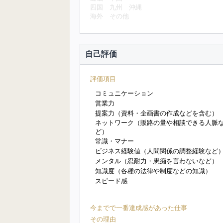
四国
九州
沖縄
海外
その他
自己評価
評価項目
コミュニケーション
営業力
提案力（資料・企画書の作成などを含む）
ネットワーク（販路の量や相談できる人脈
ど）
常識・マナー
ビジネス経験値（人間関係の調整経験など
メンタル（忍耐力・愚痴を言わないなど）
知識度（各種の法律や制度などの知識）
スピード感
今までで一番達成感があった仕事
その理由