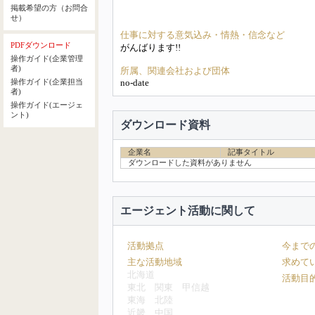
掲載希望の方（お問合
せ）
仕事に対する意気込み・情熱・信念など
PDFダウンロード
がんばります!!
操作ガイド(企業管理
者)
所属、関連会社および団体
no-date
操作ガイド(企業担当
者)
操作ガイド(エージェ
ント)
ダウンロード資料
企業名
記事タイトル
ダウンロードした資料がありません
エージェント活動に関して
活動拠点
今まで
主な活動地域
求めて
北海道
活動目
東北
関東
甲信越
東海
北陸
近畿
中国