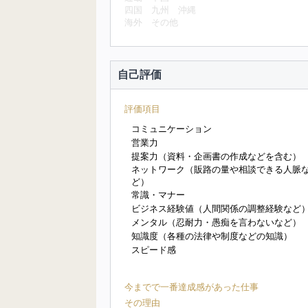
四国
九州
沖縄
海外
その他
自己評価
評価項目
コミュニケーション
営業力
提案力（資料・企画書の作成などを含む）
ネットワーク（販路の量や相談できる人脈
ど）
常識・マナー
ビジネス経験値（人間関係の調整経験など
メンタル（忍耐力・愚痴を言わないなど）
知識度（各種の法律や制度などの知識）
スピード感
今までで一番達成感があった仕事
その理由