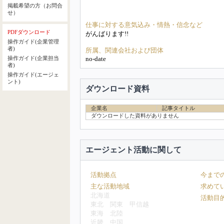
掲載希望の方（お問合
せ）
仕事に対する意気込み・情熱・信念など
PDFダウンロード
がんばります!!
操作ガイド(企業管理
者)
所属、関連会社および団体
no-date
操作ガイド(企業担当
者)
操作ガイド(エージェ
ント)
ダウンロード資料
企業名
記事タイトル
ダウンロードした資料がありません
エージェント活動に関して
活動拠点
今まで
主な活動地域
求めて
北海道
活動目
東北
関東
甲信越
東海
北陸
近畿
中国