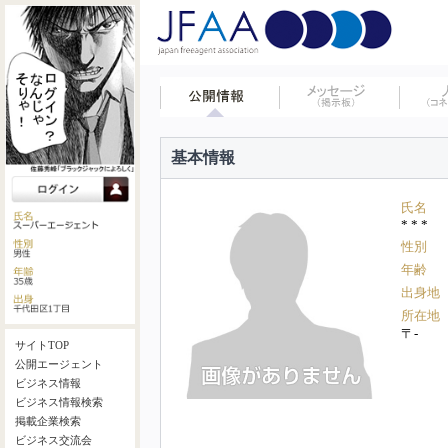
基本情報
氏名
* * *
性別
年齢
出身地
所在地
〒-
サイトTOP
公開エージェント
ビジネス情報
ビジネス情報検索
掲載企業検索
ビジネス交流会